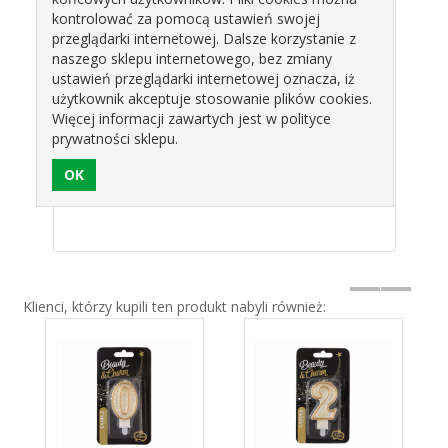
kontrolować za pomocą ustawień swojej
przeglądarki internetowej. Dalsze korzystanie z
naszego sklepu internetowego, bez zmiany
ustawień przeglądarki internetowej oznacza, iż
ZKA
ŚWIECZKA
ŚWIECZKA
ŚW
użytkownik akceptuje stosowanie plików cookies.
 "1"
CYFERKA "2"
CYFERKA "3"
CYF
Więcej informacji zawartych jest w polityce
RNA
SREBRNA
SREBRNA
SR
prywatności sklepu.
 PF-
METALIK PF-
METALIK PF-
MET
zł
3,30 zł
3,30 zł
3
ODAN
SCS2 GODAN
SCS3 GODAN
SCS
Klienci, którzy kupili ten produkt nabyli również: