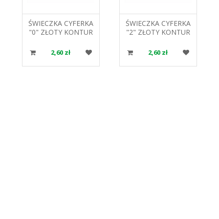
ŚWIECZKA CYFERKA
ŚWIECZKA CYFERKA
"0" ZŁOTY KONTUR
"2" ZŁOTY KONTUR
PF-SCZK0 GODAN
PF-SCZK2 GODAN
2,60 zł
2,60 zł