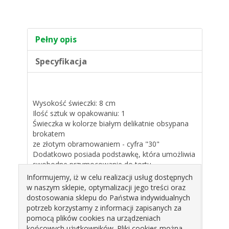
Pełny opis
Specyfikacja
Wysokość świeczki: 8 cm
Ilość sztuk w opakowaniu: 1
Świeczka w kolorze białym delikatnie obsypana
brokatem
ze złotym obramowaniem - cyfra "30"
Dodatkowo posiada podstawkę, która umożliwia
swobodne przymocowanie do tortu.
Informujemy, iż w celu realizacji usług dostępnych
Produkty pokrewne
w naszym sklepie, optymalizacji jego treści oraz
dostosowania sklepu do Państwa indywidualnych
potrzeb korzystamy z informacji zapisanych za
pomocą plików cookies na urządzeniach
końcowych użytkowników. Pliki cookies można