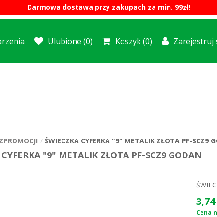
Darmowa dostawa przy zakupach za min. 99zł!
rzenia
Ulubione
(0)
Koszyk
(0)
Zarejestruj 
ZPROMOCJI
ŚWIECZKA CYFERKA "9" METALIK ZŁOTA PF-SCZ9 
 CYFERKA "9" METALIK ZŁOTA PF-SCZ9 GODAN
ŚWIEC
3,74 
Cena ne