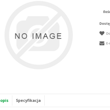
Iloś
Dostę
 opis
Specyfikacja