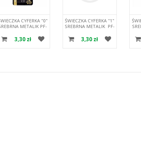
ŚWIECZKA CYFERKA "0"
ŚWIECZKA CYFERKA "1"
ŚWI
SREBRNA METALIK PF-
SREBRNA METALIK PF-
SRE
SCS0 GODAN
SCS1 GODAN
3,30 zł
3,30 zł