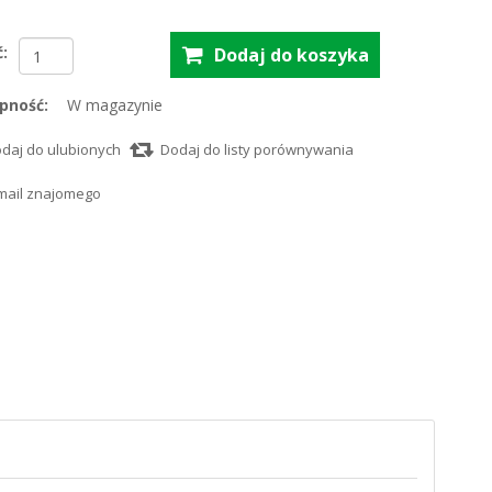
ć:
pność:
W magazynie