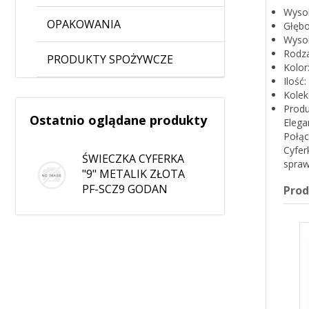
Wysok
OPAKOWANIA
Głębo
Wysok
Rodza
PRODUKTY SPOŻYWCZE
Kolor
Ilość:
Kolek
Produ
Ostatnio oglądane produkty
Elega
Połąc
Cyfer
ŚWIECZKA CYFERKA
spraw
"9" METALIK ZŁOTA
PF-SCZ9 GODAN
Pro