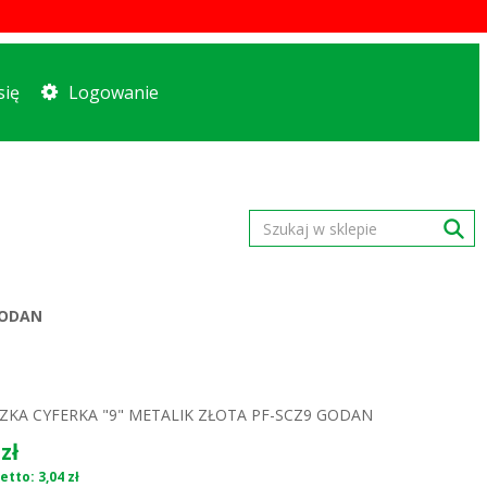
się
Logowanie
GODAN
ZKA CYFERKA "9" METALIK ZŁOTA PF-SCZ9 GODAN
zł
tto: 3,04 zł