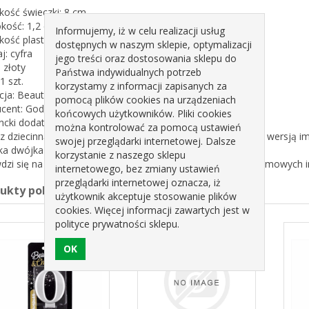
ość świeczki:
8 cm
kość:
1,2 cm
Informujemy, iż w celu realizacji usług
ość plastikowej podstawki:
1,3 cm
dostępnych w naszym sklepie, optymalizacji
j:
cyfra
jego treści oraz dostosowania sklepu do
:
złoty
Państwa indywidualnych potrzeb
1 szt.
korzystamy z informacji zapisanych za
cja:
Beauty & Charm
pomocą plików cookies na urządzeniach
cent:
Godan S.A.
końcowych użytkowników. Pliki cookies
ncki dodatek do imprezy w stylu Glamour
można kontrolować za pomocą ustawień
z dziecinną radość świeczek na torcie z dorosłą i elegancką wersją i
swojej przeglądarki internetowej. Dalsze
ka dwójka w kolorze złotym metalicznym
korzystanie z naszego sklepu
dzi się na wszelkiego rodzaju rocznicach, urodzinach czy firmowych 
internetowego, bez zmiany ustawień
przeglądarki internetowej oznacza, iż
dukty pokrewne
użytkownik akceptuje stosowanie plików
cookies. Więcej informacji zawartych jest w
polityce prywatności sklepu.