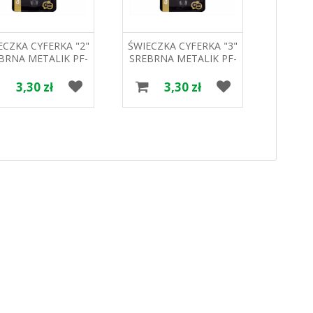
ECZKA CYFERKA "2"
ŚWIECZKA CYFERKA "3"
ŚWIECZ
BRNA METALIK PF-
SREBRNA METALIK PF-
SREBRN
SCS2 GODAN
SCS3 GODAN
SC
3,30 zł
3,30 zł