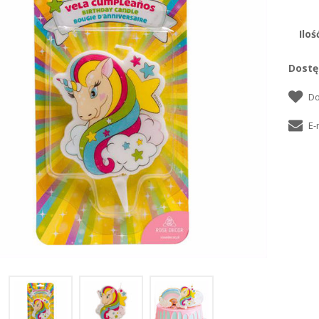
Iloś
Dostę