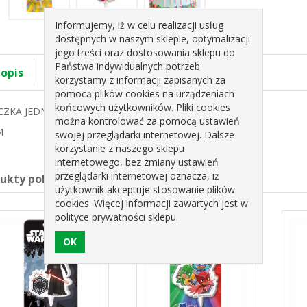
Informujemy, iż w celu realizacji usług
dostępnych w naszym sklepie, optymalizacji
jego treści oraz dostosowania sklepu do
Państwa indywidualnych potrzeb
 opis
Specyfikacja
korzystamy z informacji zapisanych za
pomocą plików cookies na urządzeniach
końcowych użytkowników. Pliki cookies
CZKA JEDNOROŻEC 2D D345334 ROSE DECOR
można kontrolować za pomocą ustawień
M
swojej przeglądarki internetowej. Dalsze
korzystanie z naszego sklepu
internetowego, bez zmiany ustawień
przeglądarki internetowej oznacza, iż
dukty pokrewne
użytkownik akceptuje stosowanie plików
cookies. Więcej informacji zawartych jest w
polityce prywatności sklepu.