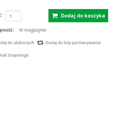
ć:
pność:
W magazynie