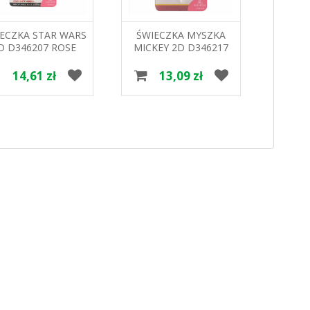
ECZKA STAR WARS
ŚWIECZKA MYSZKA
ŚW
D D346207 ROSE
MICKEY 2D D346217
2D D
DECOR
ROSE DECOR
14,61 zł
13,09 zł