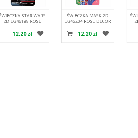
ŚWIECZKA STAR WARS
ŚWIECZKA MASK 2D
ŚWI
2D D346188 ROSE
D346204 ROSE DECOR
2
DECOR
12,20 zł
12,20 zł