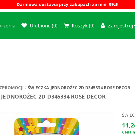
Darmowa dostawa przy zakupach za min. 99zł!
rzenia
Ulubione
(0)
Koszyk
(0)
Zarejestruj 
ZPROMOCJI
ŚWIECZKA JEDNOROŻEC 2D D345334 ROSE DECOR
 JEDNOROŻEC 2D D345334 ROSE DECOR
ŚWIEC
11,2
Cena ne