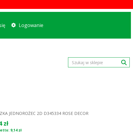
się
Logowanie
ZKA JEDNOROŻEC 2D D345334 ROSE DECOR
4 zł
tto: 9,14 zł