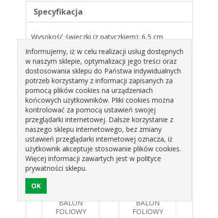
Specyfikacja
Wysokość świeczki (z patyczkiem):
6,5 cm
Kolor:
metaliczne srebro
Informujemy, iż w celu realizacji usług dostępnych
Ilość sztuk w opakowaniu:
5
w naszym sklepie, optymalizacji jego treści oraz
Producent:
Godan S.A.
dostosowania sklepu do Państwa indywidualnych
Srebrne świeczki pikery w kształcie gwiazdek na
potrzeb korzystamy z informacji zapisanych za
patyczku. Piękna dekoracja na tort. Odpowiedniej
pomocą plików cookies na urządzeniach
długości knot sprawia, że łatwo się odpalają.
końcowych użytkowników. Pliki cookies można
kontrolować za pomocą ustawień swojej
Produkty pokrewne
przeglądarki internetowej. Dalsze korzystanie z
naszego sklepu internetowego, bez zmiany
ustawień przeglądarki internetowej oznacza, iż
użytkownik akceptuje stosowanie plików cookies.
Więcej informacji zawartych jest w polityce
prywatności sklepu.
R NA
BALON
BALON
B
JUST
FOLIOWY
FOLIOWY
FO