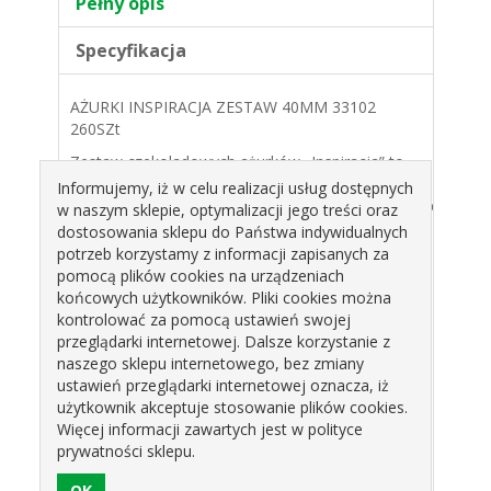
Pełny opis
Specyfikacja
AŻURKI INSPIRACJA ZESTAW 40MM 33102
260SZt
Zestaw czekoladowych ażurków „Inspiracja” to
dekoracje o kolistej formie, dostępne w dwóch
Informujemy, iż w celu realizacji usług dostępnych
biżuteryjnych wzorach. Wykonane z wysokiej jakości
w naszym sklepie, optymalizacji jego treści oraz
deserowej czekolady o średnicy 40 mm, dodają
dostosowania sklepu do Państwa indywidualnych
słodkim kreacjom finezyjności i artystycznego
potrzeb korzystamy z informacji zapisanych za
charakteru.
pomocą plików cookies na urządzeniach
op.260szt
końcowych użytkowników. Pliki cookies można
kontrolować za pomocą ustawień swojej
Zobacz filmik z produktem
przeglądarki internetowej. Dalsze korzystanie z
naszego sklepu internetowego, bez zmiany
ustawień przeglądarki internetowej oznacza, iż
Produkty pokrewne
użytkownik akceptuje stosowanie plików cookies.
Więcej informacji zawartych jest w polityce
prywatności sklepu.