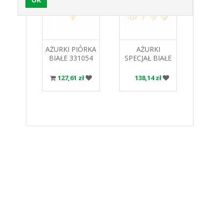
INEZJA
AŻURKI PIÓRKA
AŻURKI
A
40MM
BIAŁE 331054
SPECJAŁ BIAŁE
S
 B.L
OP.450SZT B.L
331014 55MM
DE
575SZT B.L
331
 zł
127,61 zł
138,14 zł
12
600