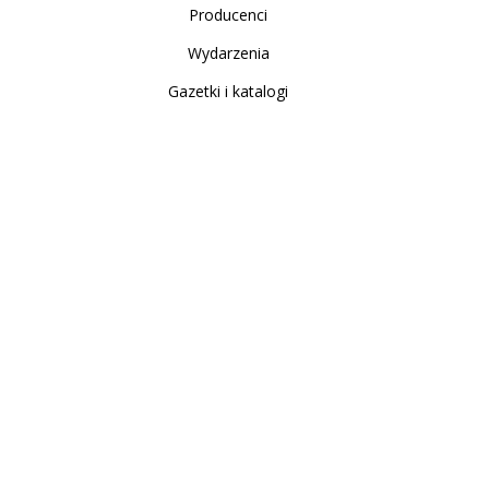
Producenci
Wydarzenia
Gazetki i katalogi
Sklep internetowy
Nowe produkty
Regulamin
Polityka Prywatności
Koszty i sposoby dostawy
Zwrot i reklamacja
Moje konto
Moje konto