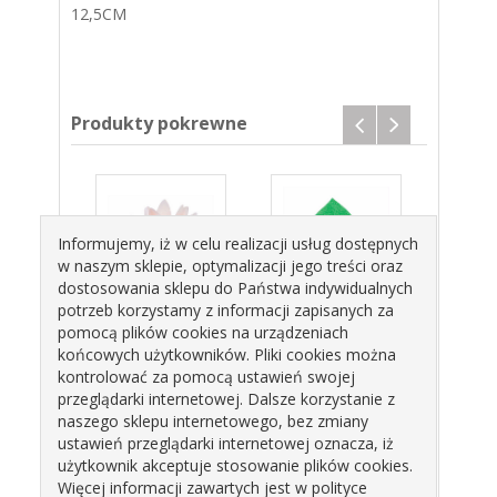
12,5CM
Produkty pokrewne
Informujemy, iż w celu realizacji usług dostępnych
w naszym sklepie, optymalizacji jego treści oraz
dostosowania sklepu do Państwa indywidualnych
potrzeb korzystamy z informacji zapisanych za
R
ASTER
RÓŻA
pomocą plików cookies na urządzeniach
OWY
PEONIOWY
ANGIELSKA
AN
końcowych użytkowników. Pliki cookies można
OWY
ŁOSOŚ
PĄCZEK Z
PĄ
kontrolować za pomocą ustawień swojej
ROSE
CIENIOWANY
LISTKIEM BIAŁA 050145 ROSE
LIST
zł
11,46 zł
53,17 zł
4
przeglądarki internetowej. Dalsze korzystanie z
OR
442301 ROSE
DECOR
050
naszego sklepu internetowego, bez zmiany
DECOR
D
ustawień przeglądarki internetowej oznacza, iż
użytkownik akceptuje stosowanie plików cookies.
Więcej informacji zawartych jest w polityce