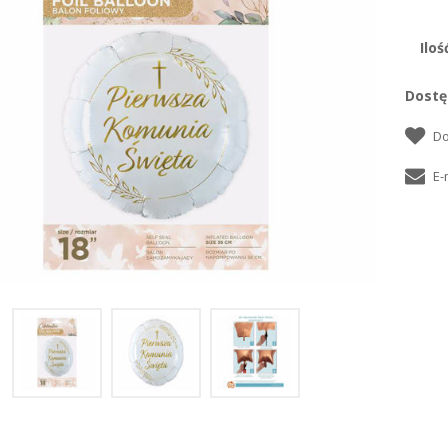
Iloś
Dostę