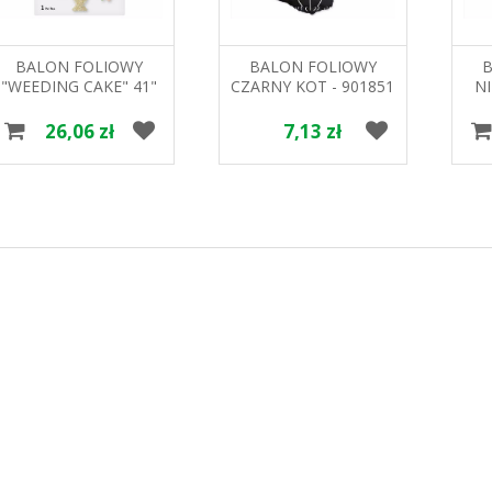
BALON FOLIOWY
BALON FOLIOWY
"WEEDING CAKE" 41"
CZARNY KOT - 901851
N
57377 GODAN
GODAN
26,06 zł
7,13 zł