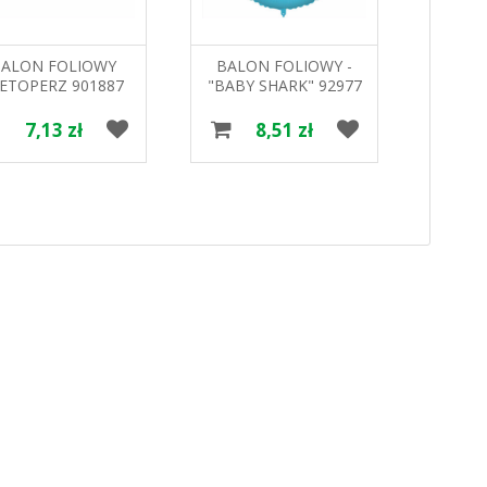
BALON FOLIOWY
BALON FOLIOWY -
BAL
IETOPERZ 901887
"BABY SHARK" 92977
"PE
GODAN
18" GODAN
93
7,13 zł
8,51 zł