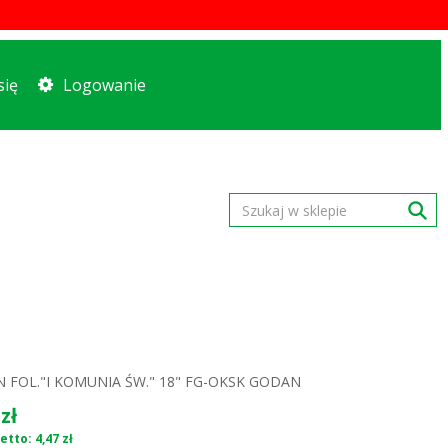
się
Logowanie
 FOL."I KOMUNIA ŚW." 18" FG-OKSK GODAN
zł
tto: 4,47 zł