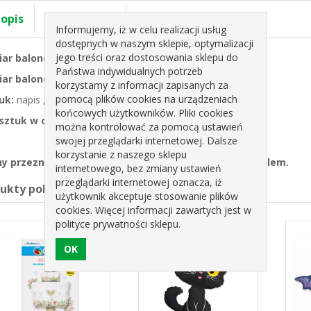
 opis
Specyfikacja
Informujemy, iż w celu realizacji usług
dostępnych w naszym sklepie, optymalizacji
jego treści oraz dostosowania sklepu do
ar balonów w calach:
18”
Państwa indywidualnych potrzeb
ar balonów w centymetrach:
ok. 46 cm
korzystamy z informacji zapisanych za
pomocą plików cookies na urządzeniach
uk:
napis „Pierwsza Komunia Święta”, kłosy
końcowych użytkowników. Pliki cookies
ć sztuk w opakowaniu:
1 szt.
można kontrolować za pomocą ustawień
swojej przeglądarki internetowej. Dalsze
korzystanie z naszego sklepu
ny przeznaczone są do napełnienia powietrzem lub helem.
internetowego, bez zmiany ustawień
przeglądarki internetowej oznacza, iż
dukty pokrewne
użytkownik akceptuje stosowanie plików
cookies. Więcej informacji zawartych jest w
polityce prywatności sklepu.