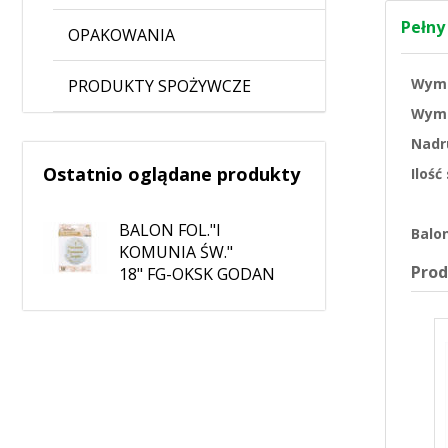
Pełny
OPAKOWANIA
Wymi
PRODUKTY SPOŻYWCZE
Wymi
Nadr
Ostatnio oglądane produkty
Iloś
BALON FOL."I
Balo
KOMUNIA ŚW."
Pro
18" FG-OKSK GODAN