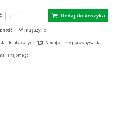
ć:
pność:
W magazynie