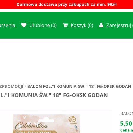
Darmowa dostawa przy zakupach za min. 99zł!
rzenia
Ulubione
(0)
Koszyk
(0)
Zarejestruj 
ZPROMOCJI
BALON FOL."I KOMUNIA ŚW." 18" FG-OKSK GODAN
L."I KOMUNIA ŚW." 18" FG-OKSK GODAN
BALON
5,50 
Cena ne