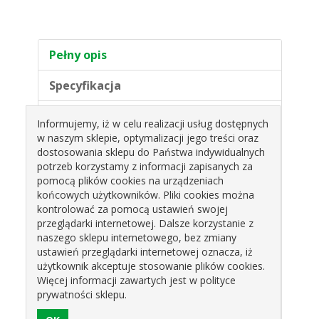
Pełny opis
Specyfikacja
Rozmiar w calach:
18 cali
Informujemy, iż w celu realizacji usług dostępnych
Rozmiar w centymetrach:
36 cm
w naszym sklepie, optymalizacji jego treści oraz
Kształt:
okrągły
dostosowania sklepu do Państwa indywidualnych
Nadruk:
Wszytkiego najlepszego!
potrzeb korzystamy z informacji zapisanych za
W opakowaniu:
1 szt
pomocą plików cookies na urządzeniach
Balony są przeznaczone do napełnienia helem.
końcowych użytkowników. Pliki cookies można
Napełnienie ich powietrzem spowoduje, że
kontrolować za pomocą ustawień swojej
balony nie będą się unosić.
przeglądarki internetowej. Dalsze korzystanie z
Balony nie są napełnione helem ani powietrzem
naszego sklepu internetowego, bez zmiany
ustawień przeglądarki internetowej oznacza, iż
Produkty pokrewne
użytkownik akceptuje stosowanie plików cookies.
Więcej informacji zawartych jest w polityce
prywatności sklepu.