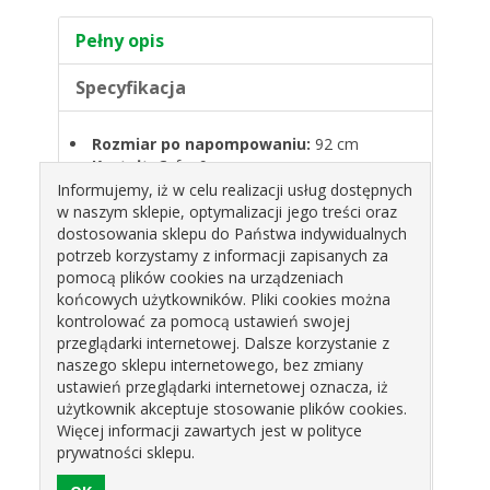
Pełny opis
Specyfikacja
Rozmiar po napompowaniu:
92 cm
Kształt:
Cyfra 9
Kolor:
Złoty
Informujemy, iż w celu realizacji usług dostępnych
Balony są przeznaczone do napełnienia
w naszym sklepie, optymalizacji jego treści oraz
helem.
dostosowania sklepu do Państwa indywidualnych
Napełnienie ich powietrzem spowoduje, że
potrzeb korzystamy z informacji zapisanych za
balony nie będą się unosić.
pomocą plików cookies na urządzeniach
Balony nie są napełnione helem ani
końcowych użytkowników. Pliki cookies można
powietrzem.
kontrolować za pomocą ustawień swojej
Balon posiada zawór samozamykający.
przeglądarki internetowej. Dalsze korzystanie z
naszego sklepu internetowego, bez zmiany
ustawień przeglądarki internetowej oznacza, iż
Produkty pokrewne
użytkownik akceptuje stosowanie plików cookies.
Więcej informacji zawartych jest w polityce
prywatności sklepu.