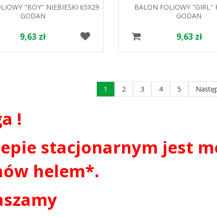
LIOWY "BOY" NIEBIESKI 65X29
BALON FOLIOWY "GIRL"
GODAN
GODAN
9,63 zł
9,63 zł
1
2
3
4
5
Nastę
a !
lepie stacjonarnym jest 
nów helem*.
aszamy