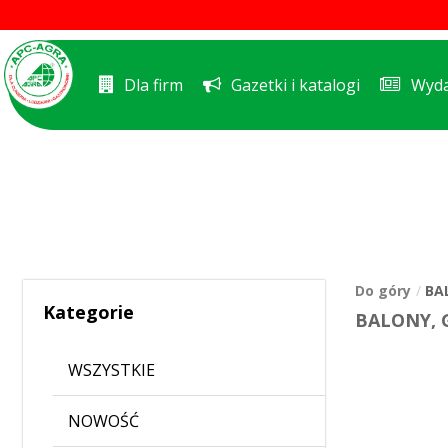
Dla firm
Gazetki i katalogi
Wyda
Do góry
BA
Kategorie
BALONY, 
WSZYSTKIE
NOWOŚĆ