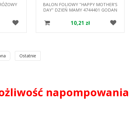
 RÓŻOWY
BALON FOLIOWY "HAPPY MOTHER'S
DAY" DZIEŃ MAMY 4744401 GODAN
10,21 zł
pna
Ostatnie
możliwość napompowania