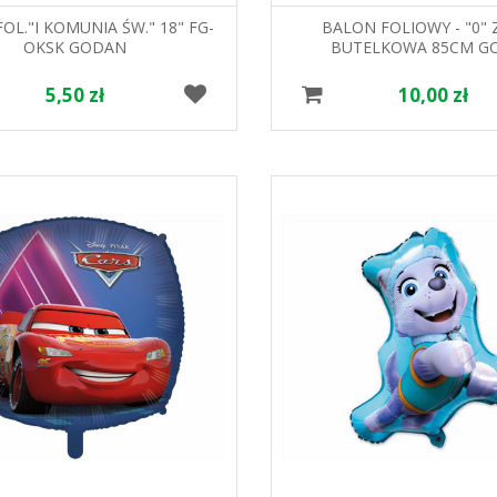
OL."I KOMUNIA ŚW." 18" FG-
BALON FOLIOWY - "0" 
OKSK GODAN
BUTELKOWA 85CM G
5,50 zł
10,00 zł