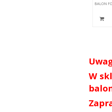
BALON FO
Uwag
W sk
balo
Zapr