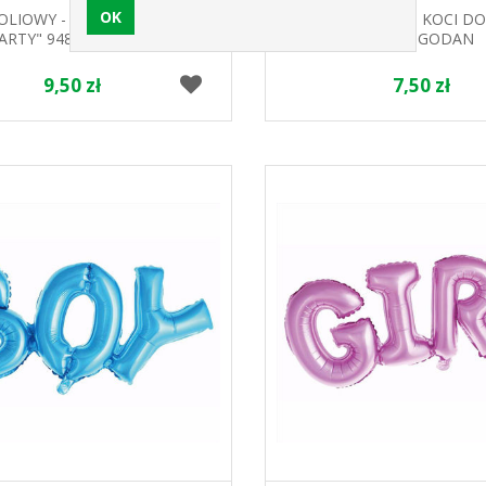
OLIOWY - PSI PATROL "CHASE
BALON FOLIOWY " KOCI DO
ARTY" 948309 GODAN
45CM GODAN
9,50 zł
7,50 zł