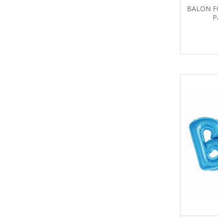
BALON F
P