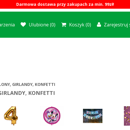
Darmowa dostawa przy zakupach za min. 99zł!
rzenia
Ulubione
(0)
Koszyk
(0)
Zarejestruj 
LONY, GIRLANDY, KONFETTI
GIRLANDY, KONFETTI