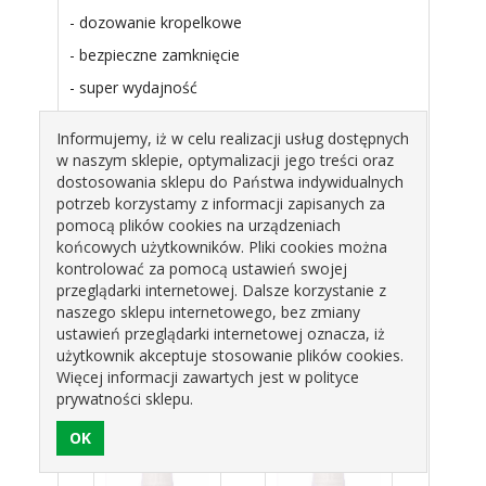
- dozowanie kropelkowe
- bezpieczne zamknięcie
- super wydajność
Informujemy, iż w celu realizacji usług dostępnych
Skład: Olej roślinny, polirycynooleinian
w naszym sklepie, optymalizacji jego treści oraz
poliglicerolu E476, barwnik: tartrazyna E102,
dostosowania sklepu do Państwa indywidualnych
błękit brylantowy E133, emulgator: lecytyna
potrzeb korzystamy z informacji zapisanych za
sojowa E322, polisorbat 80 E433,
pomocą plików cookies na urządzeniach
przeciwutleniacz: ekstrakt z rozmarynu E392.
końcowych użytkowników. Pliki cookies można
kontrolować za pomocą ustawień swojej
Barwnik E102 może mieć niekorzystny wpływ na
przeglądarki internetowej. Dalsze korzystanie z
aktywność i skupienie uwagi u dzieci.
naszego sklepu internetowego, bez zmiany
ustawień przeglądarki internetowej oznacza, iż
użytkownik akceptuje stosowanie plików cookies.
Opakownie: 18ml
Więcej informacji zawartych jest w polityce
prywatności sklepu.
Produkty pokrewne