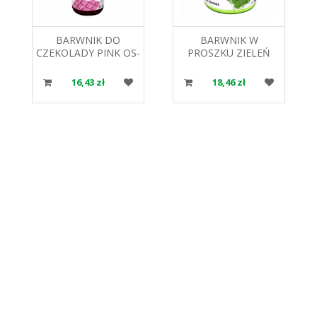
BARWNIK DO
BARWNIK W
CZEKOLADY PINK OS-
PROSZKU ZIELEŃ
LC-036 18ML FOOD
CUKROWA WS-P-0057
COLOURS
25G FOOD COLOURS
16,43 zł
18,46 zł