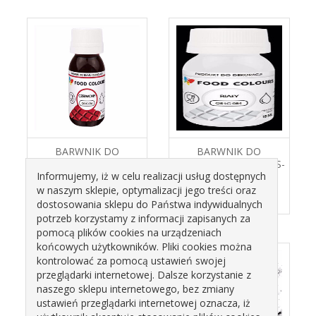
BARWNIK DO
BARWNIK DO
CZEKOLADY RED OS-
CZEKOLADY WHITE OS-
Informujemy, iż w celu realizacji usług dostępnych
LC-024 18ML FOOD
LC-084 18ML. FOOD
COLOURS
COLOURS
w naszym sklepie, optymalizacji jego treści oraz
16,43 zł
15,13 zł
dostosowania sklepu do Państwa indywidualnych
potrzeb korzystamy z informacji zapisanych za
pomocą plików cookies na urządzeniach
końcowych użytkowników. Pliki cookies można
kontrolować za pomocą ustawień swojej
przeglądarki internetowej. Dalsze korzystanie z
naszego sklepu internetowego, bez zmiany
ustawień przeglądarki internetowej oznacza, iż