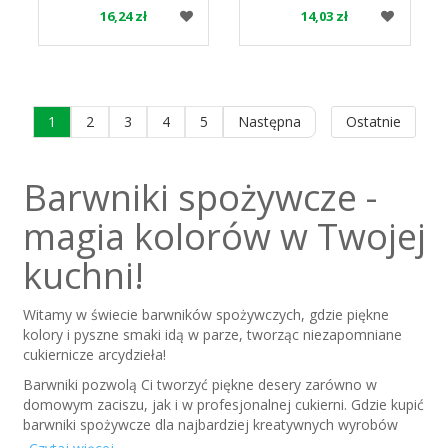
075 FOOD COLOURS
COLOURS
16,24 zł
14,03 zł
1
2
3
4
5
Następna
Ostatnie
Barwniki spożywcze -
magia kolorów w Twojej
kuchni!
Witamy w świecie barwników spożywczych, gdzie piękne
kolory i pyszne smaki idą w parze, tworząc niezapomniane
cukiernicze arcydzieła!
Barwniki pozwolą Ci tworzyć piękne desery zarówno w
domowym zaciszu, jak i w profesjonalnej cukierni. Gdzie kupić
barwniki spożywcze dla najbardziej kreatywnych wyrobów
cukierniczych? W
APC AGRA
. Sam zobacz, jak wiele opcji