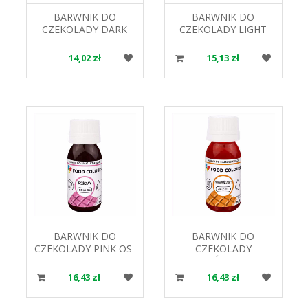
BARWNIK DO
BARWNIK DO
CZEKOLADY DARK
CZEKOLADY LIGHT
GREEN OS-LC-056
GREEN OS-LC-048
18ML. FOOD COLOURS
18ML FOOD COLOURS
14,02 zł
15,13 zł
BARWNIK DO
BARWNIK DO
CZEKOLADY PINK OS-
CZEKOLADY
LC-036 18ML FOOD
POMARAŃCZOWY OS-
COLOURS
LC-012 18ML FOOD
16,43 zł
16,43 zł
COLOURS