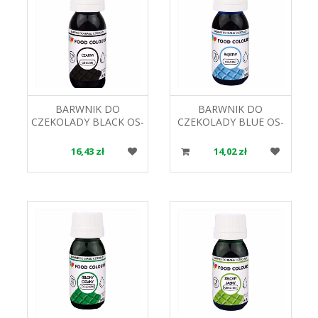
BARWNIK DO
BARWNIK DO
CZEKOLADY BLACK OS-
CZEKOLADY BLUE OS-
LC-080 18ML. FOOD
LC-060 FOOD
COLOURS
COLOURS
16,43 zł
14,02 zł