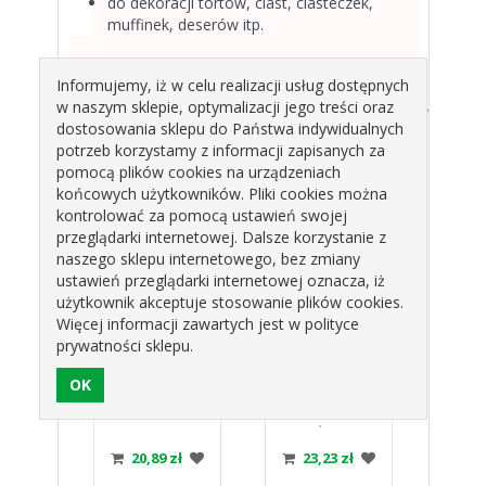
do dekoracji tortów, ciast, ciasteczek,
muffinek, deserów itp.
Kolor: zielony
Informujemy, iż w celu realizacji usług dostępnych
Skład: maltodekstryna, skrobia
w naszym sklepie, optymalizacji jego treści oraz
modyfikowana kukurydziana, emulgator (E433), barwnik
dostosowania sklepu do Państwa indywidualnych
(E133, E102), środek konserwujący (E202)
potrzeb korzystamy z informacji zapisanych za
Gramatura: 7 g
pomocą plików cookies na urządzeniach
końcowych użytkowników. Pliki cookies można
Produkty pokrewne
kontrolować za pomocą ustawień swojej
przeglądarki internetowej. Dalsze korzystanie z
naszego sklepu internetowego, bez zmiany
ustawień przeglądarki internetowej oznacza, iż
użytkownik akceptuje stosowanie plików cookies.
Więcej informacji zawartych jest w polityce
prywatności sklepu.
PKA
POSYPKA
POSYPKA
PO
EK
OWOCOWA
CZEKOLADOWA KAKAOWA
CUK
 MS-
PAŁECZKI MIX
PRĄŻKI 1KG
KA
KUS
KOLORÓW 1KG
DIJO
WIEL
zł
20,89 zł
23,23 zł
6
DIJO