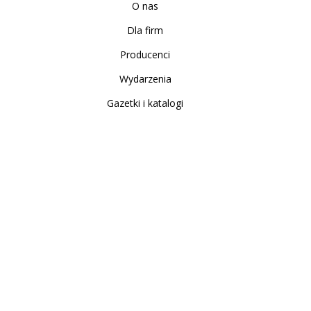
O nas
Dla firm
Producenci
Wydarzenia
Gazetki i katalogi
Sklep internetowy
Nowe produkty
Regulamin
Polityka Prywatności
Koszty i sposoby dostawy
Zwrot i reklamacja