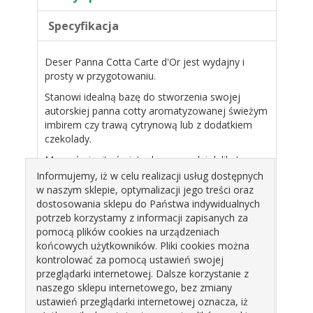
Specyfikacja
Deser Panna Cotta Carte d'Or jest wydajny i
prosty w przygotowaniu.
Stanowi idealną bazę do stworzenia swojej
autorskiej panna cotty aromatyzowanej świeżym
imbirem czy trawą cytrynową lub z dodatkiem
czekolady.
Ma wyśmienity śmietankowy smak i delikatną
aksamitną konsystencją.
Informujemy, iż w celu realizacji usług dostępnych
w naszym sklepie, optymalizacji jego treści oraz
Produkt jest bezglutenowy i bez dodatku
dostosowania sklepu do Państwa indywidualnych
wzmacniaczy smaku oraz konserwantów.
potrzeb korzystamy z informacji zapisanych za
pomocą plików cookies na urządzeniach
końcowych użytkowników. Pliki cookies można
Składniki
kontrolować za pomocą ustawień swojej
cukier, skrobia, żelatyna wieprzowa, aromaty.
przeglądarki internetowej. Dalsze korzystanie z
Może zawierać gluten, mleko i jaja.
naszego sklepu internetowego, bez zmiany
ustawień przeglądarki internetowej oznacza, iż