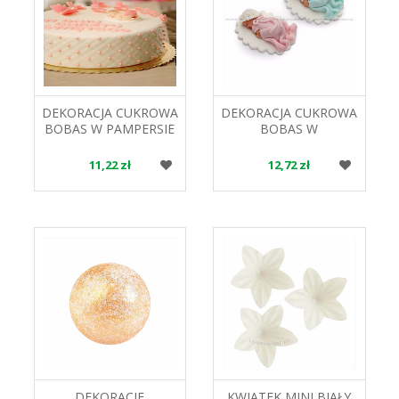
DEKORACJA CUKROWA
DEKORACJA CUKROWA
BOBAS W PAMPERSIE
BOBAS W
TCH-36 HOKUS
PELERYNCE 06201
OP.6SZT PJ
11,22 zł
12,72 zł
DEKORACJE
KWIATEK MINI BIAŁY