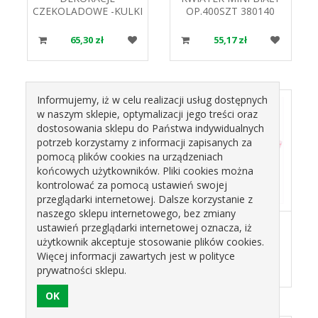
CZEKOLADOWE -KULKI
OP.400SZT 380140
ZŁOTA PERŁA 331046
ROSE DECOR
B.L
65,30 zł
55,17 zł
Informujemy, iż w celu realizacji usług dostępnych
w naszym sklepie, optymalizacji jego treści oraz
dostosowania sklepu do Państwa indywidualnych
potrzeb korzystamy z informacji zapisanych za
pomocą plików cookies na urządzeniach
końcowych użytkowników. Pliki cookies można
kontrolować za pomocą ustawień swojej
przeglądarki internetowej. Dalsze korzystanie z
naszego sklepu internetowego, bez zmiany
KWIATEK MINI
KWIATEK MINI
ustawień przeglądarki internetowej oznacza, iż
NIEBIESKI
RÓŻOWY
użytkownik akceptuje stosowanie plików cookies.
CIEN. OP.400SZT
CIEN.OP.400SZT.
Więcej informacji zawartych jest w polityce
380940 ROSE DECOR
380840 ROSE DECOR
55,17 zł
55,17 zł
prywatności sklepu.