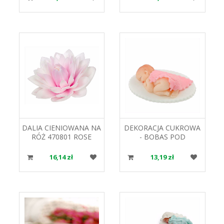
DALIA CIENIOWANA NA
DEKORACJA CUKROWA
RÓŻ 470801 ROSE
- BOBAS POD
DECOR
KOŁDERKĄ TCH-35
HOKUS
16,14 zł
13,19 zł