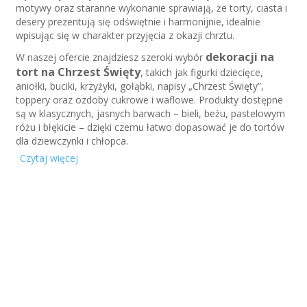
motywy oraz staranne wykonanie sprawiają, że torty, ciasta i
desery prezentują się odświętnie i harmonijnie, idealnie
wpisując się w charakter przyjęcia z okazji chrztu.
dekoracji na
W naszej ofercie znajdziesz szeroki wybór
tort na Chrzest Święty
, takich jak figurki dziecięce,
aniołki, buciki, krzyżyki, gołąbki, napisy „Chrzest Święty”,
toppery oraz ozdoby cukrowe i waflowe. Produkty dostępne
są w klasycznych, jasnych barwach – bieli, beżu, pastelowym
różu i błękicie – dzięki czemu łatwo dopasować je do tortów
dla dziewczynki i chłopca.
Czytaj więcej
Dekoracje cukiernicze na chrzest
są gotowe do
użycia i bardzo łatwe w aplikacji, co pozwala szybko uzyskać
estetyczny i profesjonalny efekt bez czasochłonnego
dekorowania. Doskonale sprawdzają się zarówno w
cukierniach, jak i podczas domowego przygotowywania
wypieków na rodzinne przyjęcie.
ozdoby
Wysoka jakość wykonania sprawia, że
cukiernicze na Chrzest Święt
y
zachowują trwałość,
delikatny wygląd oraz estetyczne detale. Świetnie komponują
się z kremami, masą cukrową, dekoracjami kwiatowymi i