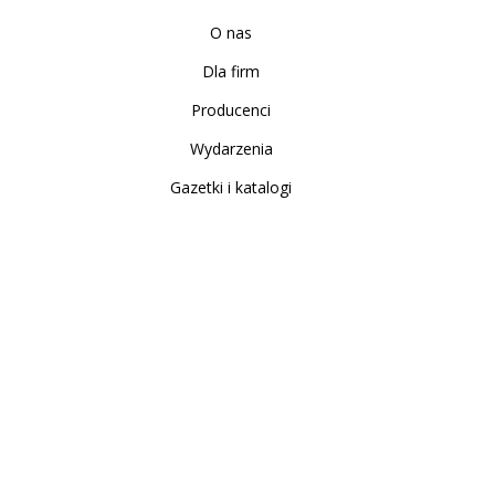
O nas
Dla firm
Producenci
Wydarzenia
Gazetki i katalogi
Sklep internetowy
Nowe produkty
Regulamin
Polityka Prywatności
Koszty i sposoby dostawy
Zwrot i reklamacja