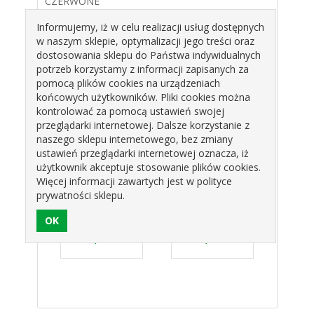
CZERWONE
OP.10SZT
Informujemy, iż w celu realizacji usług dostępnych
w naszym sklepie, optymalizacji jego treści oraz
ŚREDNICA : 6CM
dostosowania sklepu do Państwa indywidualnych
potrzeb korzystamy z informacji zapisanych za
Produkty pokrewne
pomocą plików cookies na urządzeniach
końcowych użytkowników. Pliki cookies można
kontrolować za pomocą ustawień swojej
przeglądarki internetowej. Dalsze korzystanie z
naszego sklepu internetowego, bez zmiany
ustawień przeglądarki internetowej oznacza, iż
użytkownik akceptuje stosowanie plików cookies.
Więcej informacji zawartych jest w polityce
prywatności sklepu.
DIUM
CYMBIDIUM
CYMBIDIUM
CYM
OWE
AMARANTOWE
CIEMNY RÓŻ
EC
10SZT
K055 OP.10SZT
K055 OP.10SZT
OP
ART
MAGMART
MAGMART
MA
zł
37,99 zł
37,99 zł
3