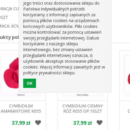
jego treści oraz dostosowania sklepu do
RACJA CUKROWA -CYMBIDIUM ECRY
Państwa indywidualnych potrzeb
korzystamy z informacji zapisanych za
0SZT
pomocą plików cookies na urządzeniach
NICA: 6CM
końcowych użytkowników. Pliki cookies
można kontrolować za pomocą ustawień
dukty pokrewne
swojej przeglądarki internetowej. Dalsze
korzystanie z naszego sklepu
internetowego, bez zmiany ustawień
przeglądarki internetowej oznacza, iż
użytkownik akceptuje stosowanie plików
cookies. Więcej informacji zawartych jest w
polityce prywatności sklepu.
CYMBIDIUM
CYMBIDIUM CIEMNY
AMARANTOWE K055
RÓŻ K055 OP.10SZT
OP.10SZT MAGMART
MAGMART
OP
37,99 zł
37,99 zł