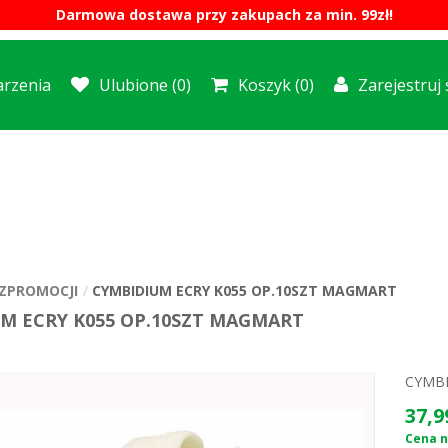
Darmowa dostawa przy zakupach za min. 99zł!
rzenia
Ulubione
(0)
Koszyk
(0)
Zarejestruj 
ZPROMOCJI
CYMBIDIUM ECRY K055 OP.10SZT MAGMART
M ECRY K055 OP.10SZT MAGMART
CYMBI
37,9
Cena n