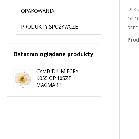
DEKO
OPAKOWANIA
OP.1
PRODUKTY SPOŻYWCZE
ŚRED
Pro
Ostatnio oglądane produkty
CYMBIDIUM ECRY
K055 OP.10SZT
MAGMART
CYMBIDIUM NIEBIESKIE
CYMBIDIUM MIODOWE
K055 OP.10SZT
K055 OP.10SZT
MAGMART
MAGMART
37,99 zł
37,99 zł