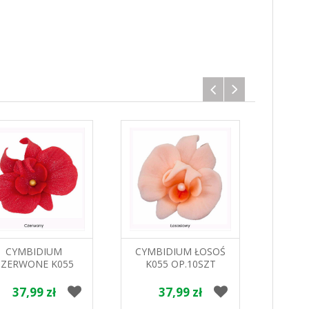
CYMBIDIUM
CYMBIDIUM ŁOSOŚ
PAST
CZERWONE K055
K055 OP.10SZT
SMAK
.10SZT MAGMART
MAGMART
RUM 
37,99 zł
37,99 zł
1