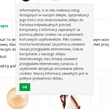
Informujemy, iż w celu realizacji usług
dostępnych w naszym sklepie, optymalizacji
jego treści oraz dostosowania sklepu do
Państwa indywidualnych potrzeb
 opis
Specyfikacja
korzystamy z informacji zapisanych za
pomocą plików cookies na urządzeniach
końcowych użytkowników. Pliki cookies
un” to dekoracja w formie kuli o średnicy 25 mm z unikatowym wzor
można kontrolować za pomocą ustawień
owej. Klasyczna forma, doskonałe wykonanie i wyjątkowy efekt przej
swojej przeglądarki internetowej. Dalsze
rniczym dziełom.
korzystanie z naszego sklepu
6szt.
internetowego, bez zmiany ustawień
przeglądarki internetowej oznacza, iż
dukty pokrewne
użytkownik akceptuje stosowanie plików
cookies. Więcej informacji zawartych jest w
polityce prywatności sklepu.