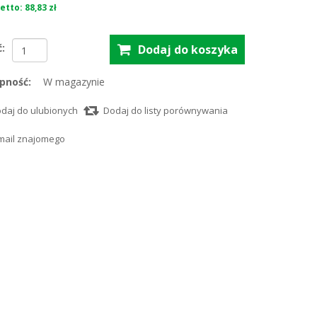
etto: 88,83 zł
ć:
pność:
W magazynie