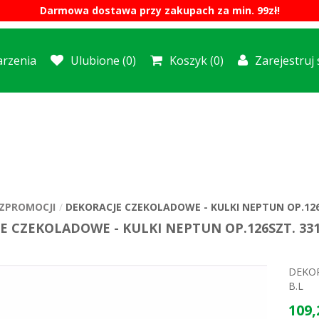
Darmowa dostawa przy zakupach za min. 99zł!
rzenia
Ulubione
(0)
Koszyk
(0)
Zarejestruj 
ZPROMOCJI
DEKORACJE CZEKOLADOWE - KULKI NEPTUN OP.126S
E CZEKOLADOWE - KULKI NEPTUN OP.126SZT. 331
DEKOR
B.L
109,