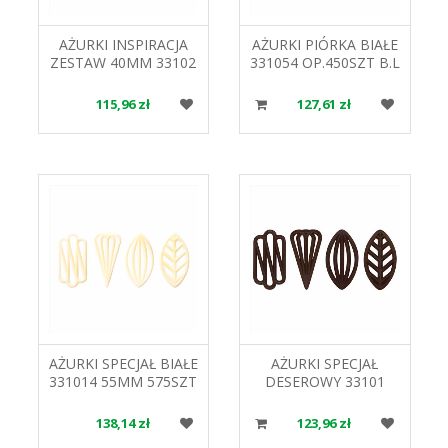
AŻURKI INSPIRACJA
AŻURKI PIÓRKA BIAŁE
ZESTAW 40MM 33102
331054 OP.450SZT B.L
260SZT.
115,96 zł
127,61 zł
AŻURKI SPECJAŁ BIAŁE
AŻURKI SPECJAŁ
331014 55MM 575SZT
DESEROWY 33101
B.L
55MM 600SZT B.L
138,14 zł
123,96 zł