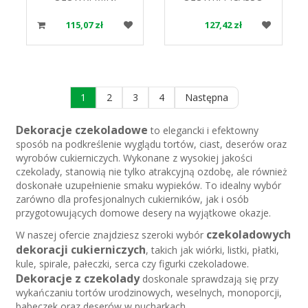
"RUBENS" CIEMNY
334560 110SZT B.L
334516 240SZT
115,07 zł
127,42 zł
1
2
3
4
Następna
Dekoracje czekoladowe
to elegancki i efektowny
sposób na podkreślenie wyglądu tortów, ciast, deserów oraz
wyrobów cukierniczych. Wykonane z wysokiej jakości
czekolady, stanowią nie tylko atrakcyjną ozdobę, ale również
doskonałe uzupełnienie smaku wypieków. To idealny wybór
zarówno dla profesjonalnych cukierników, jak i osób
przygotowujących domowe desery na wyjątkowe okazje.
czekoladowych
W naszej ofercie znajdziesz szeroki wybór
dekoracji cukierniczych
, takich jak wiórki, listki, płatki,
kule, spirale, pałeczki, serca czy figurki czekoladowe.
Dekoracje z czekolady
doskonale sprawdzają się przy
wykańczaniu tortów urodzinowych, weselnych, monoporcji,
babeczek oraz deserów w pucharkach.