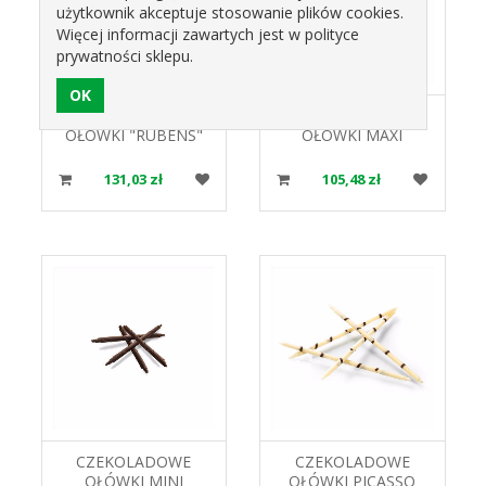
użytkownik akceptuje stosowanie plików cookies.
Więcej informacji zawartych jest w polityce
prywatności sklepu.
CZEKOLADOWE
CZEKOLADOWE
OŁÓWKI "RUBENS"
OŁÓWKI MAXI
MAXI CIEMNY 334510
"RUBENS" BIAŁY
120SZT B.L
120SZT. 334514 B.L
131,03 zł
105,48 zł
CZEKOLADOWE
CZEKOLADOWE
OŁÓWKI MINI
OŁÓWKI PICASSO