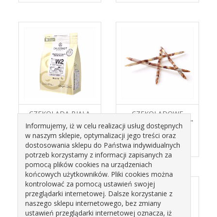
CZEKOLADA BIAŁA
CZEKOLADOWE
CW2 2,5KG CALLEBAUT
OŁÓWKI " VAN GOGH"
Informujemy, iż w celu realizacji usług dostępnych
MAXI 334562 110SZT
w naszym sklepie, optymalizacji jego treści oraz
B.L
258,68 zł
128,56 zł
dostosowania sklepu do Państwa indywidualnych
potrzeb korzystamy z informacji zapisanych za
pomocą plików cookies na urządzeniach
końcowych użytkowników. Pliki cookies można
kontrolować za pomocą ustawień swojej
przeglądarki internetowej. Dalsze korzystanie z
naszego sklepu internetowego, bez zmiany
ustawień przeglądarki internetowej oznacza, iż