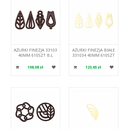
AŻURKI FINEZJA 33103
AŻURKI FINEZJA BIAŁE
40MM 610SZT B.L
331034 40MM 610SZT
B.L
108,08 zł
123,65 zł