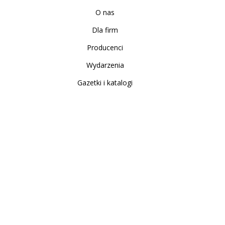
O nas
Dla firm
Producenci
Wydarzenia
Gazetki i katalogi
Sklep internetowy
Nowe produkty
Regulamin
Polityka Prywatności
Koszty i sposoby dostawy
Zwrot i reklamacja