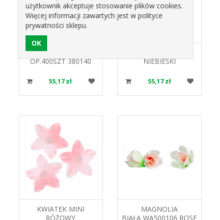
użytkownik akceptuje stosowanie plików cookies.
Więcej informacji zawartych jest w polityce
prywatności sklepu.
KWIATEK MINI BIAŁY
KWIATEK MINI
OP.400SZT 380140
NIEBIESKI
ROSE DECOR
CIEN. OP.400SZT
380940 ROSE DECOR
55,17 zł
55,17 zł
KWIATEK MINI
MAGNOLIA
RÓŻOWY
BIAŁA WA500106 ROSE