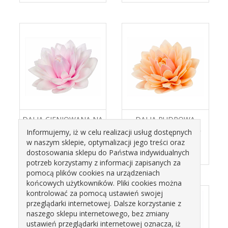
DALIA CIENIOWANA NA
DALIA PUDROWA
RÓŻ 470801 ROSE
476201 ROSE DECOR
Informujemy, iż w celu realizacji usług dostępnych
DECOR
w naszym sklepie, optymalizacji jego treści oraz
16,14 zł
16,89 zł
dostosowania sklepu do Państwa indywidualnych
potrzeb korzystamy z informacji zapisanych za
pomocą plików cookies na urządzeniach
końcowych użytkowników. Pliki cookies można
kontrolować za pomocą ustawień swojej
przeglądarki internetowej. Dalsze korzystanie z
naszego sklepu internetowego, bez zmiany
ustawień przeglądarki internetowej oznacza, iż