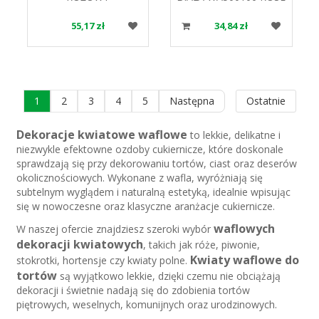
CIEN.OP.400SZT.
DECOR
380840 ROSE DECOR
55,17 zł
34,84 zł
1
2
3
4
5
Następna
Ostatnie
Dekoracje kwiatowe waflowe
to lekkie, delikatne i
niezwykle efektowne ozdoby cukiernicze, które doskonale
sprawdzają się przy dekorowaniu tortów, ciast oraz deserów
okolicznościowych. Wykonane z wafla, wyróżniają się
subtelnym wyglądem i naturalną estetyką, idealnie wpisując
się w nowoczesne oraz klasyczne aranżacje cukiernicze.
waflowych
W naszej ofercie znajdziesz szeroki wybór
dekoracji kwiatowych
, takich jak róże, piwonie,
Kwiaty waflowe do
stokrotki, hortensje czy kwiaty polne.
tortów
są wyjątkowo lekkie, dzięki czemu nie obciążają
dekoracji i świetnie nadają się do zdobienia tortów
piętrowych, weselnych, komunijnych oraz urodzinowych.