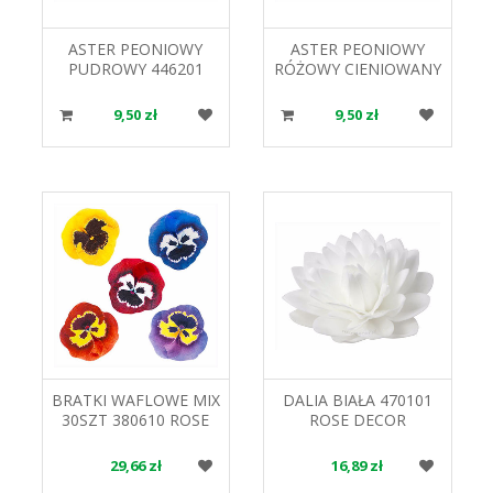
ASTER PEONIOWY
ASTER PEONIOWY
PUDROWY 446201
RÓŻOWY CIENIOWANY
ROSE DECOR
440801 ROSE DECOR
9,50 zł
9,50 zł
BRATKI WAFLOWE MIX
DALIA BIAŁA 470101
30SZT 380610 ROSE
ROSE DECOR
DECOR
29,66 zł
16,89 zł