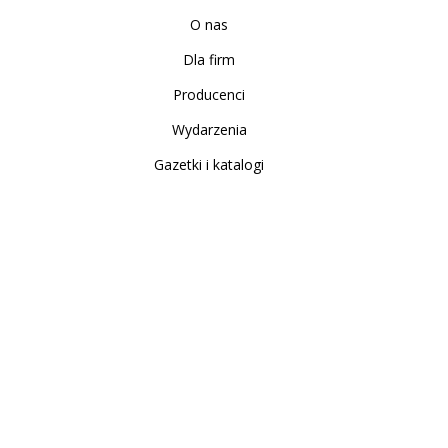
O nas
Dla firm
Producenci
Wydarzenia
Gazetki i katalogi
Sklep internetowy
Nowe produkty
Regulamin
Polityka Prywatności
Koszty i sposoby dostawy
Zwrot i reklamacja