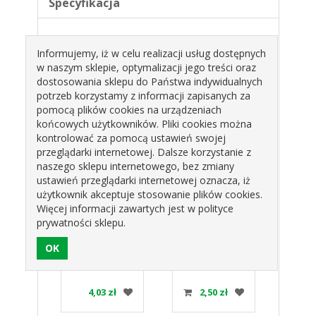
Specyfikacja
Informujemy, iż w celu realizacji usług dostępnych
Papierowa dekoracja - topper na tort na 50
w naszym sklepie, optymalizacji jego treści oraz
urodziny.
dostosowania sklepu do Państwa indywidualnych
potrzeb korzystamy z informacji zapisanych za
Wymiary: 10x19cm
pomocą plików cookies na urządzeniach
Produkty pokrewne
końcowych użytkowników. Pliki cookies można
kontrolować za pomocą ustawień swojej
przeglądarki internetowej. Dalsze korzystanie z
naszego sklepu internetowego, bez zmiany
ustawień przeglądarki internetowej oznacza, iż
użytkownik akceptuje stosowanie plików cookies.
Więcej informacji zawartych jest w polityce
prywatności sklepu.
K
DEKORACJA
TOPPER NA
ŚW
ROWA
PAPIEROWA
TORT "HAPPY
BRO
R "
"LOVE IS IN
BIRTHDAY" QT-
ZŁOT
" PF-
THE AIR"
DTHK GODAN
OP
zł
2,50 zł
6,65 zł
1
ODAN
GODAN
G