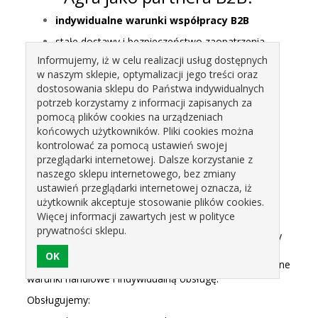
indywidualne warunki współpracy B2B
stałe dostawy i bezpieczeństwo zaopatrzenia
Informujemy, iż w celu realizacji usług dostępnych
6 000+ produktów dostępnych od ręki
w naszym sklepie, optymalizacji jego treści oraz
100+ znanych marek i producentów
dostosowania sklepu do Państwa indywidualnych
potrzeb korzystamy z informacji zapisanych za
lokalna obsługa – Opolskie i Śląskie
pomocą plików cookies na urządzeniach
szybki kontakt z dedykowanym handlowcem
końcowych użytkowników. Pliki cookies można
kontrolować za pomocą ustawień swojej
przeglądarki internetowej. Dalsze korzystanie z
naszego sklepu internetowego, bez zmiany
Stałe zaopatrzenie dla cukierni, piekarni i
ustawień przeglądarki internetowej oznacza, iż
gastronomii – współpraca B2B
użytkownik akceptuje stosowanie plików cookies.
APC Agra
to zaufana
hurtownia cukiernicza i
Więcej informacji zawartych jest w polityce
gastronomiczna
z ponad
30-letnim
prywatności sklepu.
doświadczeniem
. Współpracujemy z firmami z branży
spożywczej na terenie
województwa opolskiego i
śląskiego
, zapewniając stabilne dostawy, konkurencyjne
warunki handlowe i indywidualną obsługę.
Obsługujemy: