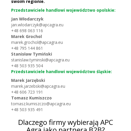
swoim regionie.
Przedstawiciele handlowi województwo opolskie:
Jan Włodarczyk
jan.wlodarczyk@apcagra.eu
+48 698 063 116
Marek Grochol
marek.grochol@apcagra.eu
+48 795 144 861
Stanisław Tymiński
stanislaw.tyminski@apcagra.eu
+48 503 935 504
Przedstawiciele handlowi województwo śląskie:
Marek Jarzębski
marek.jarzebski@apcagra.eu
+48 606 723 191
Tomasz Kumiszczo
tomasz.kumiszczo@apcagra.eu
+48 503 935 491
Dlaczego firmy wybierają APC
Agra jako partnera B2B?