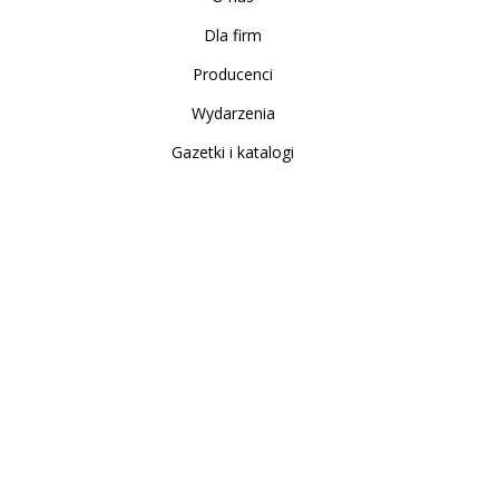
Dla firm
Producenci
Wydarzenia
Gazetki i katalogi
Sklep internetowy
Nowe produkty
Regulamin
Polityka Prywatności
Koszty i sposoby dostawy
Zwrot i reklamacja
Moje konto