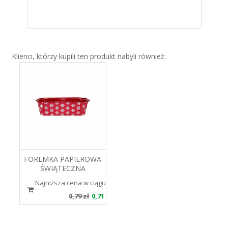
Klienci, którzy kupili ten produkt nabyli również:
FOREMKA PAPIEROWA
ŚWIĄTECZNA
CZERWONA 155X60X55
Najniższa cena w ciągu 30 dni 0.79 zł
BI-PLUM PAPILART
0,79 zł
0,71 zł