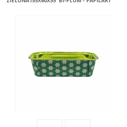
ZIELONA155X60X55 BI-PLUM - PAPILART