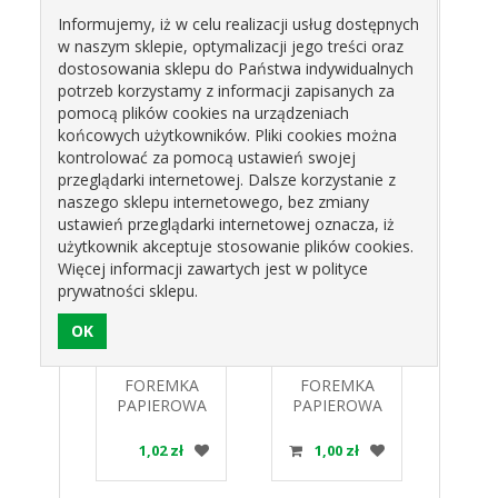
250 g. Dzięki swoim walorom kolorystycznym
Informujemy, iż w celu realizacji usług dostępnych
doskonale eksponuje wszelkie wypieki - słodkie i
w naszym sklepie, optymalizacji jego treści oraz
wytrawne. Polecana do ciast drożdżowych,
dostosowania sklepu do Państwa indywidualnych
keksa, makowca a także pasztetów.
potrzeb korzystamy z informacji zapisanych za
pomocą plików cookies na urządzeniach
końcowych użytkowników. Pliki cookies można
kontrolować za pomocą ustawień swojej
przeglądarki internetowej. Dalsze korzystanie z
Produkty pokrewne
naszego sklepu internetowego, bez zmiany
ustawień przeglądarki internetowej oznacza, iż
użytkownik akceptuje stosowanie plików cookies.
Więcej informacji zawartych jest w polityce
prywatności sklepu.
ka
FOREMKA
FOREMKA
FO
owa
PAPIEROWA
PAPIEROWA
PAP
ych
HALLOWEEN
SERCE 100g..
WIEL
9 zł
za cena w ciągu 30 dni 1.62 zł
elona
155x60x55
- P
1,02 zł
1,00 zł
0
1,62 zł
1,46 zł
x45mm
PAPILART