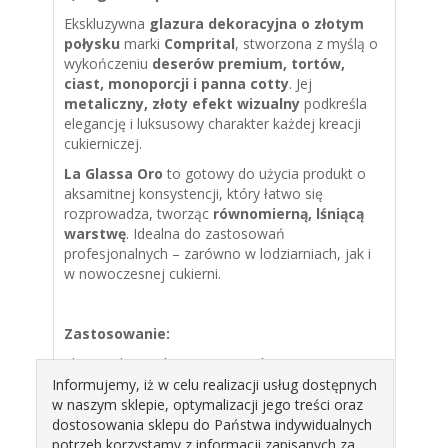
Ekskluzywna
glazura dekoracyjna o złotym
połysku
marki
Comprital
, stworzona z myślą o
wykończeniu
deserów premium, tortów,
ciast, monoporcji i panna cotty
. Jej
metaliczny, złoty efekt wizualny
podkreśla
elegancję i luksusowy charakter każdej kreacji
cukierniczej.
La Glassa Oro
to gotowy do użycia produkt o
aksamitnej konsystencji, który łatwo się
rozprowadza, tworząc
równomierną, lśniącą
warstwę
. Idealna do zastosowań
profesjonalnych – zarówno w lodziarniach, jak i
w nowoczesnej cukierni.
Zastosowanie:
glazura do tortów, ciast i musów
Informujemy, iż w celu realizacji usług dostępnych
wykończenie monoporcji i deserów na zimno
w naszym sklepie, optymalizacji jego treści oraz
dekoracja semifreddo i panna cotty
dostosowania sklepu do Państwa indywidualnych
potrzeb korzystamy z informacji zapisanych za