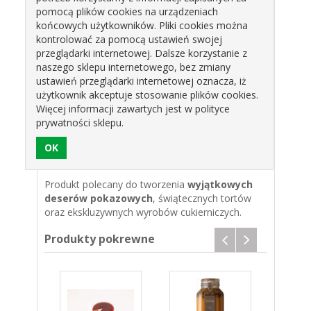
do lodów artystycznych i pokazowych
pomocą plików cookies na urządzeniach
końcowych użytkowników. Pliki cookies można
kontrolować za pomocą ustawień swojej
Właściwości produktu:
przeglądarki internetowej. Dalsze korzystanie z
Efekt złotej, metalicznej powłoki
naszego sklepu internetowego, bez zmiany
ustawień przeglądarki internetowej oznacza, iż
Aksamitna konsystencja i wysoki połysk
użytkownik akceptuje stosowanie plików cookies.
Gotowa do użycia – bez podgrzewania
Więcej informacji zawartych jest w polityce
prywatności sklepu.
Opakowanie: 3,3 kg
Profesjonalna jakość – do dekoracji klasy
premium
Produkt polecany do tworzenia
wyjątkowych
deserów pokazowych
, świątecznych tortów
oraz ekskluzywnych wyrobów cukierniczych.
Produkty pokrewne