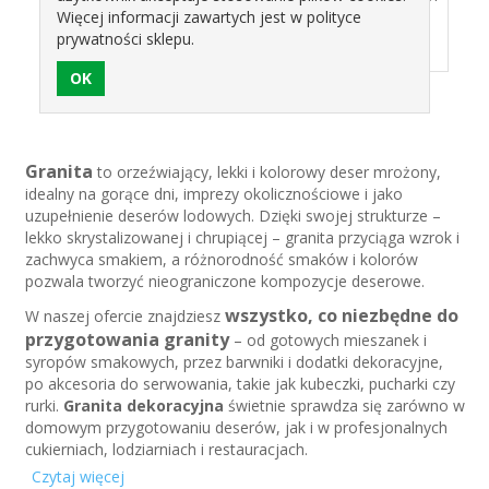
1KG AKO MIESZANKA
DESERU MLECZNEGO
Więcej informacji zawartych jest w polityce
NAPOJU MROŻONEGO
prywatności sklepu.
26,68 zł
47,20 zł
Granita
to orzeźwiający, lekki i kolorowy deser mrożony,
idealny na gorące dni, imprezy okolicznościowe i jako
uzupełnienie deserów lodowych. Dzięki swojej strukturze –
lekko skrystalizowanej i chrupiącej – granita przyciąga wzrok i
zachwyca smakiem, a różnorodność smaków i kolorów
pozwala tworzyć nieograniczone kompozycje deserowe.
wszystko, co niezbędne do
W naszej ofercie znajdziesz
przygotowania granity
– od gotowych mieszanek i
syropów smakowych, przez barwniki i dodatki dekoracyjne,
po akcesoria do serwowania, takie jak kubeczki, pucharki czy
rurki.
Granita dekoracyjna
świetnie sprawdza się zarówno w
domowym przygotowaniu deserów, jak i w profesjonalnych
cukierniach, lodziarniach i restauracjach.
Czytaj więcej
Dekoracje i dodatki do granity
pozwalają tworzyć