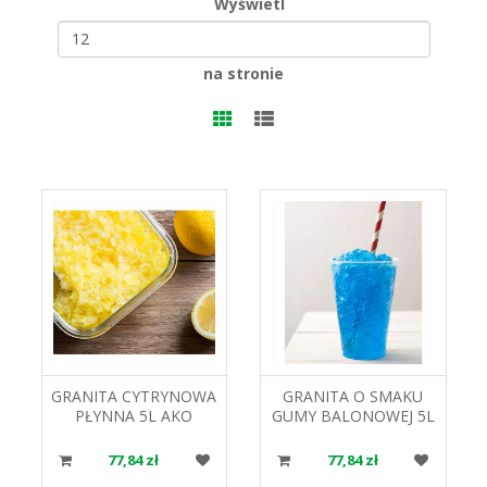
Wyświetl
na stronie
GRANITA CYTRYNOWA
GRANITA O SMAKU
PŁYNNA 5L AKO
GUMY BALONOWEJ 5L
KONCENTRAT NAPOJU
AKO KONCENTRAT
MROŻONEGO
NAPOJU MROŻONEGO
77,84 zł
77,84 zł