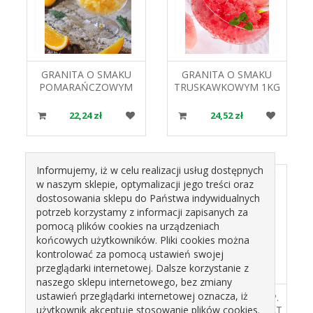
GRANITA O SMAKU
GRANITA O SMAKU
POMARAŃCZOWYM
TRUSKAWKOWYM 1KG
1KG AKO KONCENTRAT
AKO KONCENTRAT
NAPOJU MROŻONEGO
NAPOJU MROŻONEGO
22,24 zł
24,52 zł
Informujemy, iż w celu realizacji usług dostępnych
w naszym sklepie, optymalizacji jego treści oraz
dostosowania sklepu do Państwa indywidualnych
potrzeb korzystamy z informacji zapisanych za
pomocą plików cookies na urządzeniach
końcowych użytkowników. Pliki cookies można
kontrolować za pomocą ustawień swojej
przeglądarki internetowej. Dalsze korzystanie z
naszego sklepu internetowego, bez zmiany
ustawień przeglądarki internetowej oznacza, iż
GRANITA O SMAKU
SHAKE POMORSKI OP.
ZIELONEGO JABŁKA
2KG AKO KONCENTRAT
użytkownik akceptuje stosowanie plików cookies.