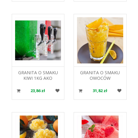
GRANITA O SMAKU
GRANITA O SMAKU
KIWI 1KG AKO
OWOCÓW
KONCENTRAT NAPOJU
EGZOTYCZNYCH 1KG
MROŻONEGO
AKO KONCENTRAT
23,86 zł
31,82 zł
NAPOJU MROŻONEGO