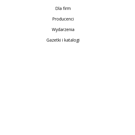
Dla firm
Producenci
Wydarzenia
Gazetki i katalogi
Sklep internetowy
Nowe produkty
Regulamin
Polityka Prywatności
Koszty i sposoby dostawy
Zwrot i reklamacja
Moje konto