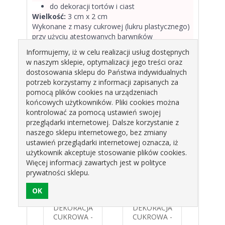
do dekoracji tortów i ciast
Wielkość:
3 cm x 2 cm
Wykonane z masy cukrowej (lukru plastycznego)
przy użyciu atestowanych barwników
spożywczych.
Informujemy, iż w celu realizacji usług dostępnych
Uwaga! Figurki wykonane są ręcznie i mogą się
w naszym sklepie, optymalizacji jego treści oraz
nieznacznie różnić od przedstawionych na
dostosowania sklepu do Państwa indywidualnych
zdjęciu.
potrzeb korzystamy z informacji zapisanych za
Cena za opakowanie
(20 grzybków)
pomocą plików cookies na urządzeniach
EX3185
końcowych użytkowników. Pliki cookies można
kontrolować za pomocą ustawień swojej
Produkty pokrewne
przeglądarki internetowej. Dalsze korzystanie z
naszego sklepu internetowego, bez zmiany
ustawień przeglądarki internetowej oznacza, iż
użytkownik akceptuje stosowanie plików cookies.
Więcej informacji zawartych jest w polityce
prywatności sklepu.
ACJA
DEKORACJA
DEKORACJA
DEK
WA -
CUKROWA -
CUKROWA -
CUK