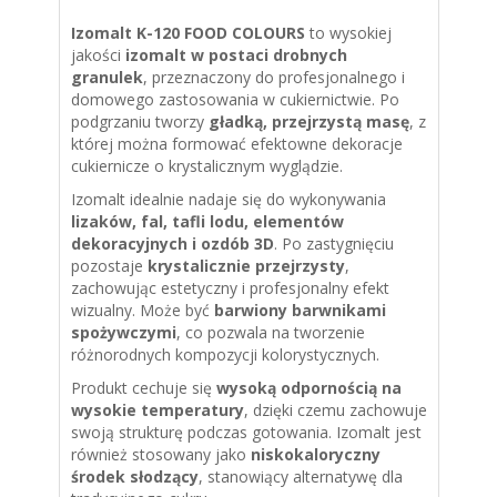
Izomalt K-120 FOOD COLOURS
to wysokiej
jakości
izomalt w postaci drobnych
granulek
, przeznaczony do profesjonalnego i
domowego zastosowania w cukiernictwie. Po
podgrzaniu tworzy
gładką, przejrzystą masę
, z
której można formować efektowne dekoracje
cukiernicze o krystalicznym wyglądzie.
Izomalt idealnie nadaje się do wykonywania
lizaków, fal, tafli lodu, elementów
dekoracyjnych i ozdób 3D
. Po zastygnięciu
pozostaje
krystalicznie przejrzysty
,
zachowując estetyczny i profesjonalny efekt
wizualny. Może być
barwiony barwnikami
spożywczymi
, co pozwala na tworzenie
różnorodnych kompozycji kolorystycznych.
Produkt cechuje się
wysoką odpornością na
wysokie temperatury
, dzięki czemu zachowuje
swoją strukturę podczas gotowania. Izomalt jest
również stosowany jako
niskokaloryczny
środek słodzący
, stanowiący alternatywę dla