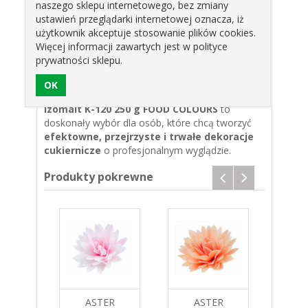
elementy przykryć lub owinąć folią
naszego sklepu internetowego, bez zmiany
ustawień przeglądarki internetowej oznacza, iż
Informacje dodatkowe:
użytkownik akceptuje stosowanie plików cookies.
Więcej informacji zawartych jest w polityce
Postać:
granulki
prywatności sklepu.
Opakowanie:
250 g
Producent / marka:
FOOD COLOURS
Izomalt K-120 250 g FOOD COLOURS
to
doskonały wybór dla osób, które chcą tworzyć
efektowne, przejrzyste i trwałe dekoracje
cukiernicze
o profesjonalnym wyglądzie.
Produkty pokrewne
R.EMOTIKONY
ASTER
ASTER
PAT