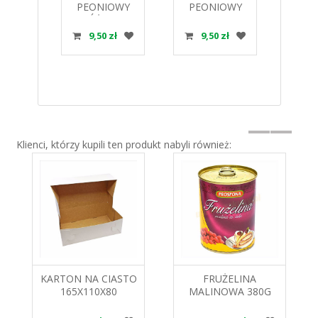
WEEN
PEONIOWY
PEONIOWY
T
SZT
RÓŻOWY
PUDROWY
OB
9 PJ
CIENIOWANY
446201 ROSE
zł
9,50 zł
9,50 zł
5
440801 ROSE
DECOR
DECOR
Klienci, którzy kupili ten produkt nabyli również:
KARTON NA CIASTO
FRUŻELINA
165X110X80
MALINOWA 380G
PAPILART
PROSPONA