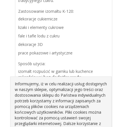
tradycyjnego cukru.
Zastosowanie izomaltu K-120:
dekoracje cukiernicze
lizaki i elementy cukrowe
fale i tafle lodu z cukru
dekoracje 3D
prace pokazowe i artystyczne
Sposób użycia:
izomalt rozpuścić w garnku lub kuchence
mikrofalowej
bez dodatku wody
Informujemy, iż w celu realizacji usług dostępnych
po całkowitym rozpuszczeniu dodać wybrany
w naszym sklepie, optymalizacji jego treści oraz
barwnik spożywczy
dostosowania sklepu do Państwa indywidualnych
gorący izomalt wylać do silikonowych foremek
potrzeb korzystamy z informacji zapisanych za
lub na silikonową matę
pomocą plików cookies na urządzeniach
końcowych użytkowników. Pliki cookies można
pozostawić do wystygnięcia na około
10 minut
kontrolować za pomocą ustawień swojej
aby zapobiec matowieniu dekoracji, gotowe
przeglądarki internetowej. Dalsze korzystanie z