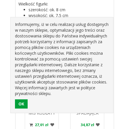
Wielkość figurki:
szerokość: ok. 8 cm
wysokość: ok. 7,5 cm
Informujemy, iż w celu realizacji usług dostępnych
Dekoracja wykonana z masy cukrowej (lukru
w naszym sklepie, optymalizacji jego treści oraz
plastycznego) przy użyciu atestowanych
dostosowania sklepu do Państwa indywidualnych
barwników spożywczych.
potrzeb korzystamy z informacji zapisanych za
Cena za 1 sztukę.
pomocą plików cookies na urządzeniach
końcowych użytkowników. Pliki cookies można
Produkty pokrewne
kontrolować za pomocą ustawień swojej
przeglądarki internetowej. Dalsze korzystanie z
naszego sklepu internetowego, bez zmiany
ustawień przeglądarki internetowej oznacza, iż
użytkownik akceptuje stosowanie plików cookies.
Więcej informacji zawartych jest w polityce
prywatności sklepu.
KROWA
DEK.CUKROWA
DEK.CUKROWA
DEK.
RZ D-
MIŚ KUDŁATY
SPADAJĄCA
TA
EKOR
OP.2SZT 01035
GWIAZDA
"WE
L
PJ
08020
Ś
zł
27,01 zł
34,87 zł
3
OP.50SZT PJ
OP