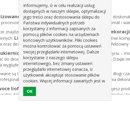
Informujemy, iż w celu realizacji usług
dostępnych w naszym sklepie, optymalizacji
ilizowane
to zdrowe, kolorowe i smakowite dodatki, które doskonale
jego treści oraz dostosowania sklepu do
 procesowi liofilizacji owoce zachowują naturalny smak, aromat i wart
Państwa indywidualnych potrzeb
korzystamy z informacji zapisanych za
owoce liofilizowane do dekoracji
cie znajdziesz szeroki wybór
pomocą plików cookies na urządzeniach
Liofilizowane owoce do tortów i ciast
 innych.
świetnie komp
końcowych użytkowników. Pliki cookies
 oraz deserami lodowymi, nadając wypiekom naturalny i efektowny 
można kontrolować za pomocą ustawień
swojej przeglądarki internetowej. Dalsze
ukiernicze z owoców liofilizowanych
są łatwe w użyciu – m
korzystanie z naszego sklepu
ać do deserów w pucharkach, lodach, gofrach czy ciastkach. Dzięki n
internetowego, bez zmiany ustawień
a wyglądem i smakiem.
przeglądarki internetowej oznacza, iż
owane są lekkie i trwałe, co pozwala przechowywać je przez długi cza
użytkownik akceptuje stosowanie plików
rofesjonalnych cukierni, jak i do domowego przygotowywania dekora
cookies. Więcej informacji zawartych jest w
polityce prywatności sklepu.
oce liofilizowane w sklepie internetowym
, zyskujesz pro
turalne dekoracje cukiernicze. Sprawdź dostępne rodzaje owoców i tw