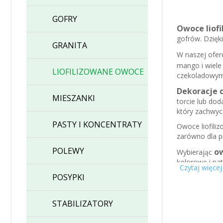
GOFRY
Owoce liof
gofrów. Dzięki
GRANITA
W naszej ofer
mango i wiele
LIOFILIZOWANE OWOCE
czekoladowymi
Dekoracje c
MIESZANKI
torcie lub dod
który zachwyc
PASTY I KONCENTRATY
Owoce liofiliz
zarówno dla p
POLEWY
ow
Wybierając
kolorowe i na
Czytaj więcej
deserach.
POSYPKI
STABILIZATORY