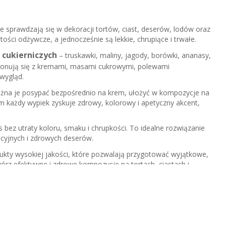
 sprawdzają się w dekoracji tortów, ciast, deserów, lodów oraz
ości odżywcze, a jednocześnie są lekkie, chrupiące i trwałe.
 cukierniczych
– truskawki, maliny, jagody, borówki, ananasy,
onują się z kremami, masami cukrowymi, polewami
wygląd.
ożna je posypać bezpośrednio na krem, ułożyć w kompozycje na
im każdy wypiek zyskuje zdrowy, kolorowy i apetyczny akcent,
s bez utraty koloru, smaku i chrupkości. To idealne rozwiązanie
cyjnych i zdrowych deserów.
dukty wysokiej jakości, które pozwalają przygotować wyjątkowe,
órz efektywne i zdrowe kompozycje na tortach, ciastach i