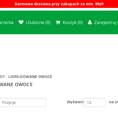
Darmowa dostawa przy zakupach za min. 99zł!
rzenia
Ulubione
(0)
Koszyk
(0)
Zarejestruj 
DY
LIOFILIZOWANE OWOCE
OWANE OWOCE
Wyświetl
na s