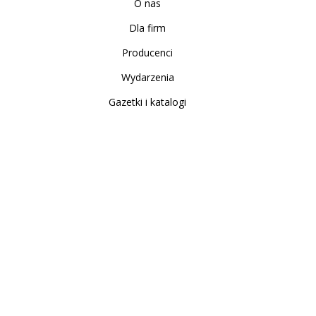
O nas
Dla firm
Producenci
Wydarzenia
Gazetki i katalogi
Sklep internetowy
Nowe produkty
Regulamin
Polityka Prywatności
Koszty i sposoby dostawy
Zwrot i reklamacja