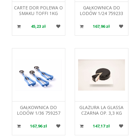
CARTE DOR POLEWA O
GAŁKOWNICA DO
SMAKU TOFFI 1KG
LODÓW 1/24 759233
KNORR 69793397
HENDI
45,23 zł
167,96 zł
GAŁKOWNICA DO
GLAZURA LA GLASSA
LODÓW 1/36 759257
CZARNA OP. 3,3 KG
HENDI
COMPRITAL
167,96 zł
147,17 zł