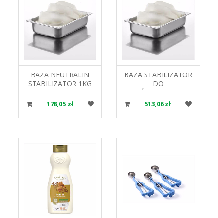
BAZA NEUTRALIN
BAZA STABILIZATOR
STABILIZATOR 1KG
DO
06005 MEC3
LODÓW TUTTOPAN
2,5KG 02009 MEC3
178,05 zł
513,06 zł