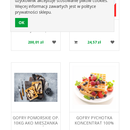
użytkownik akceptuje stosowanie plików cookies.
Więcej informacji zawartych jest w polityce
prywatności sklepu.
GLAZURA LA GLASSA
GOFRY FLORYDA OP.
PISTACJA OP. 3,3 KG
2KG SORENO
COMPRITAL
MIESZANKA DO
GOFRÓW
200,01 zł
24,57 zł
GOFRY POMORSKIE OP.
GOFRY PYCHOTKA
10KG AKO MIESZANKA
KONCENTRAT 100%
DO GOFRÓW
10KG ECO TRADE