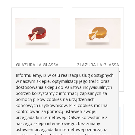
GLAZURA LA GLASSA
GLAZURA LA GLASSA
FRAGOLA
ORO ZŁOTA OP. 3,3KG
Informujemy, iż w celu realizacji usług dostępnych
TRUSKAWKOWA OP.
COMPRITAL
3,3 KG COMPRITAL
w naszym sklepie, optymalizacji jego treści oraz
209,29 zł
192,70 zł
dostosowania sklepu do Państwa indywidualnych
potrzeb korzystamy z informacji zapisanych za
pomocą plików cookies na urządzeniach
końcowych użytkowników. Pliki cookies można
kontrolować za pomocą ustawień swojej
przeglądarki internetowej. Dalsze korzystanie z
naszego sklepu internetowego, bez zmiany
ustawień przeglądarki internetowej oznacza, iż