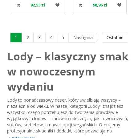
92,53 zł
98,96 zł
1
2
3
4
5
Następna
Ostatnie
Lody – klasyczny smak
w nowoczesnym
wydaniu
Lody to ponadczasowy deser, który uwielbiają wszyscy –
niezależnie od wieku. W naszej kategorii „Lody” znajdziesz
wszystko, czego potrzebujesz do tworzenia prawdziwie
wyjątkowych lodów – zarówno mlecznych, jak i owocowych,
softów, sorbetów, a nawet opcji wegańskich. Oferujemy
profesjonalne składniki i dodatki, które pozwalają na
tworzenie lodów o idealnej konsystencji, głębokim smaku i