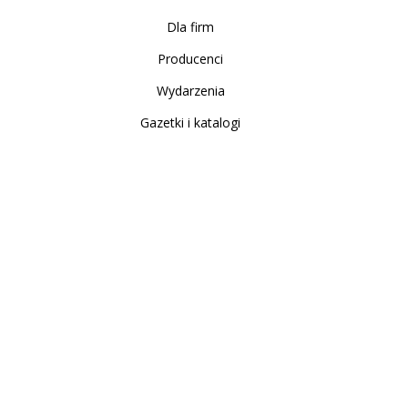
Dla firm
Producenci
Wydarzenia
Gazetki i katalogi
Sklep internetowy
Nowe produkty
Regulamin
Polityka Prywatności
Koszty i sposoby dostawy
Zwrot i reklamacja
Moje konto