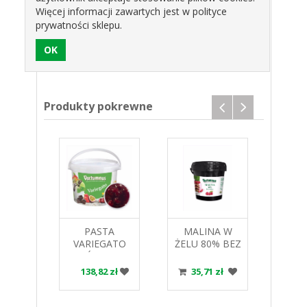
Więcej informacji zawartych jest w polityce
prywatności sklepu.
Produkt rekomendowany dla osób dbających o
zdrowie, a także przez sportowców jako zdrowy,
naturalny dodatek do diety.
Produkty pokrewne
TA
PASTA
MALINA W
PA
ATO
VARIEGATO
ŻELU 80% BEZ
L
NKA
WIŚNIOWE
CUKRU 1kg.
C
,5KG
3,5KG
NADZIENIE
POR
 zł
138,82 zł
35,71 zł
4
MNUS
VORTUMNUS
VORTUMNUS
1
VOR