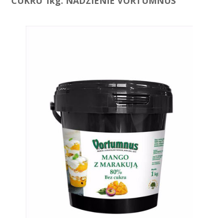
CUKRU 1kg. NADZIENIE VORTUMNUS