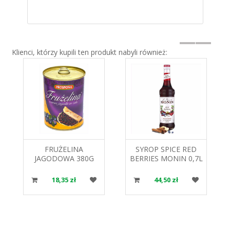
Klienci, którzy kupili ten produkt nabyli również:
FRUŻELINA
SYROP SPICE RED
JAGODOWA 380G
BERRIES MONIN 0,7L
PROSPONA
908128
18,35 zł
44,50 zł