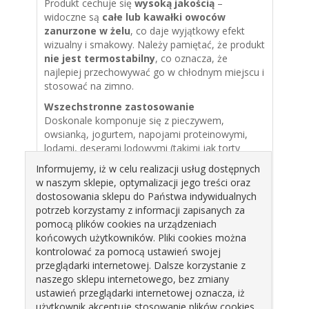
Produkt cechuje się
wysoką jakością
–
widoczne są
całe lub kawałki owoców
zanurzone w żelu
, co daje wyjątkowy efekt
wizualny i smakowy. Należy pamiętać, że produkt
nie jest termostabilny
, co oznacza, że
najlepiej przechowywać go w chłodnym miejscu i
stosować na zimno.
Wszechstronne zastosowanie
Doskonale komponuje się z pieczywem,
owsianką, jogurtem, napojami proteinowymi,
lodami, deserami lodowymi (takimi jak torty
lodowe czy semifreddo), goframi, naleśnikami,
Informujemy, iż w celu realizacji usług dostępnych
omletami, przekąskami oraz ciastami
w naszym sklepie, optymalizacji jego treści oraz
deserowymi (np. kostkami, tartami,
dostosowania sklepu do Państwa indywidualnych
monoporcjami czy szotami). Jest także świetnym
potrzeb korzystamy z informacji zapisanych za
wyborem do przekładania tortów.
pomocą plików cookies na urządzeniach
końcowych użytkowników. Pliki cookies można
Łatwy i gotowy do użycia
kontrolować za pomocą ustawień swojej
Produkt jest
łatwy i gotowy do użycia
–
przeglądarki internetowej. Dalsze korzystanie z
wystarczy otworzyć opakowanie i cieszyć się
naszego sklepu internetowego, bez zmiany
jego smakiem.
Praktyczne i ekonomiczne
ustawień przeglądarki internetowej oznacza, iż
opakowanie
o pojemności
1 kg
zapewnia
użytkownik akceptuje stosowanie plików cookies.
wygodę i długotrwałe użytkowanie.