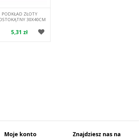
PODKŁAD ZŁOTY
OSTOKĄTNY 30X40CM
ALFATEC
5,31 zł
Moje konto
Znajdziesz nas na