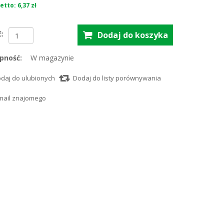
tto: 6,37 zł
ć:
pność:
W magazynie