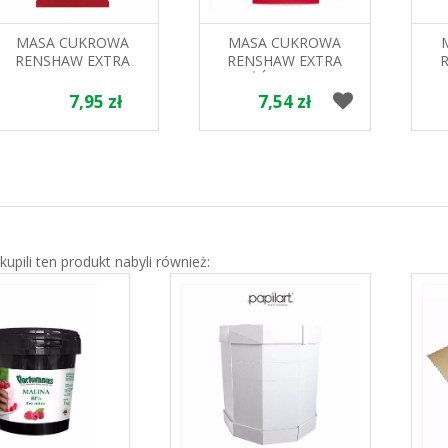
MASA CUKROWA
MASA CUKROWA
RENSHAW EXTRA
RENSHAW EXTRA
ZIELONA DO
ŻÓŁTA DO
POWLEKANIA I
POWLEKANIA I
7,95 zł
7,54 zł
DEKORACJI BAKELS
DEKORACJI BAKELS
D
250G
250G
 kupili ten produkt nabyli również: