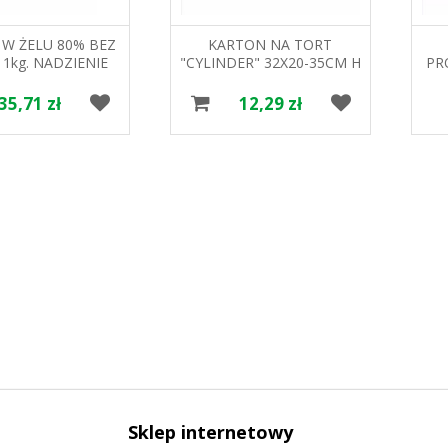
 W ŻELU 80% BEZ
KARTON NA TORT
1kg. NADZIENIE
"CYLINDER" 32X20-35CM H
PR
ORTUMNUS
PAPILART
35,71 zł
12,29 zł
Sklep internetowy