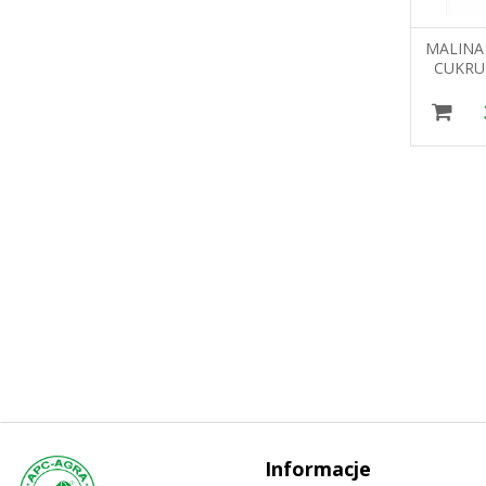
KARTON NA TORT
MALINA
35X35X25 TDR
CUKRU 
V
5,03 zł
Informacje