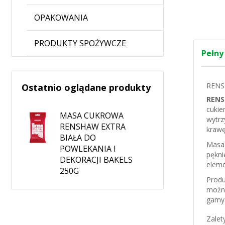
OPAKOWANIA
PRODUKTY SPOŻYWCZE
Pełny
RENSH
Ostatnio oglądane produkty
RENS
cukie
MASA CUKROWA
wytrz
RENSHAW EXTRA
krawę
BIAŁA DO
Masa
POWLEKANIA I
pękni
DEKORACJI BAKELS
elem
250G
Produ
można
gamy 
Zale