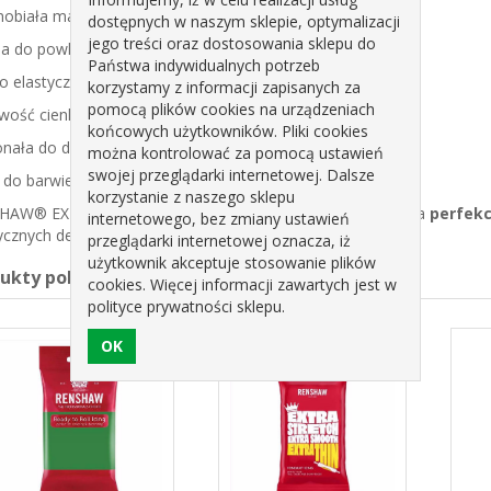
nobiała masa cukrowa o profesjonalnej jakości
dostępnych w naszym sklepie, optymalizacji
jego treści oraz dostosowania sklepu do
na do powlekania wysokich tortów i ostrych krawędzi
Państwa indywidualnych potrzeb
o elastyczna i wytrzymała
korzystamy z informacji zapisanych za
pomocą plików cookies na urządzeniach
wość cienkiego wałkowania
końcowych użytkowników. Pliki cookies
nała do dekoracji i prostych figurek
można kontrolować za pomocą ustawień
swojej przeglądarki internetowej. Dalsze
 do barwienia i łączenia z innymi kolorami
korzystanie z naszego sklepu
AW® EXTRA BIAŁY to niezawodny wybór, jeśli zależy Ci na
perfek
internetowego, bez zmiany ustawień
ycznych dekoracjach cukierniczych.
przeglądarki internetowej oznacza, iż
użytkownik akceptuje stosowanie plików
dukty pokrewne
cookies. Więcej informacji zawartych jest w
polityce prywatności sklepu.