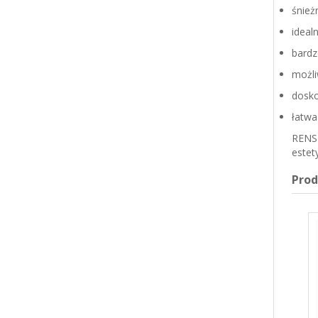
śnież
ideal
bardz
możli
dosko
łatwa
RENSH
estet
Pro