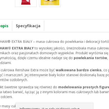
 opis
Specyfikacja
AW® EXTRA BIAŁY – masa cukrowa do powlekania i dekoracji tort
HAW® EXTRA BIAŁY
to wysokiej jakości, śnieżnobiała masa cukrow
rnikach oraz pasjonatach domowych wypieków. Produkt wyróżnia się w
ymałością, dzięki czemu idealnie nadaje się do
powlekania tortów
,
dziami.
 cukrowa Renshaw Extra może być
wałkowana bardzo cienko
, co
ęć i marszczeń. Jej intensywnie biały kolor stanowi doskonałą bazę p
entów ozdobnych.
kt świetnie sprawdza się również do
modelowania prostych figure
 łatwo barwić, łącząc ją z innymi kolorami mas cukrowych lub barw
odcieni.
ty masy cukrowej RENSHAW® EXTRA BIAŁY:
Informujemy, iż w celu realizacji usług