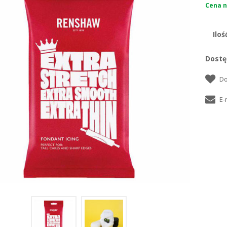
Cena ne
Iloś
Dostę