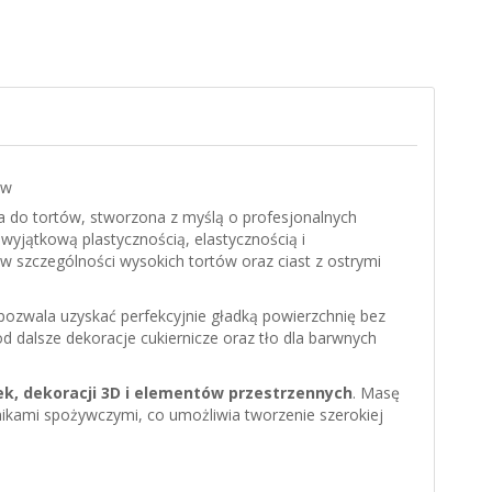
ów
a do tortów, stworzona z myślą o profesjonalnych
yjątkową plastycznością, elastycznością i
 w szczególności wysokich tortów oraz ciast z ostrymi
 pozwala uzyskać perfekcyjnie gładką powierzchnię bez
od dalsze dekoracje cukiernicze oraz tło dla barwnych
k, dekoracji 3D i elementów przestrzennych
. Masę
nikami spożywczymi, co umożliwia tworzenie szerokiej