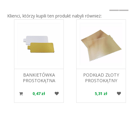
Klienci, którzy kupili ten produkt nabyli również:
BANKIETÓWKA
PODKŁAD ZŁOTY
PROSTOKĄTNA
PROSTOKĄTNY
55X95MM PAPILART
30X40CM ALFATEC
0,47 zł
5,31 zł