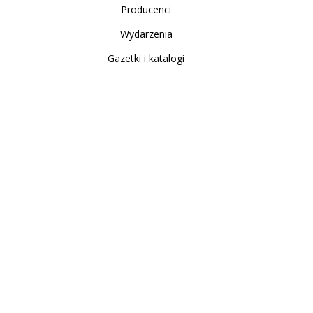
Producenci
Wydarzenia
Gazetki i katalogi
Sklep internetowy
Nowe produkty
Regulamin
Polityka Prywatności
Koszty i sposoby dostawy
Zwrot i reklamacja
Moje konto
Moje konto