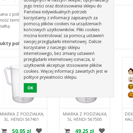
jego treści oraz dostosowania sklepu do
Państwa indywidualnych potrzeb
ana z polipropylenu
korzystamy z informacji zapisanych za
ność termiczna do 100 °C
pomocą plików cookies na urządzeniach
iałką
końcowych użytkowników. Pliki cookies
można kontrolować za pomocą ustawień
swojej przeglądarki internetowej. Dalsze
dukty pokrewne
korzystanie z naszego sklepu
internetowego, bez zmiany ustawień
przeglądarki internetowej oznacza, iż
użytkownik akceptuje stosowanie plików
cookies. Więcej informacji zawartych jest w
polityce prywatności sklepu.
MIARKA Z PODZIAŁKĄ
MIARKA Z PODZIAŁKĄ
DEK
3L. HENDI 567401
5L HENDI 567500
HAL
50,05 zł
49,25 zł