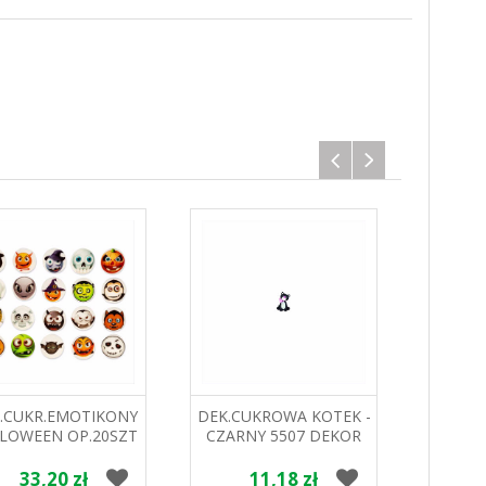
.CUKR.EMOTIKONY
DEK.CUKROWA KOTEK -
PEREŁ
LOWEEN OP.20SZT
CZARNY 5507 DEKOR
60G
04030199 PJ
POL
33,20 zł
11,18 zł