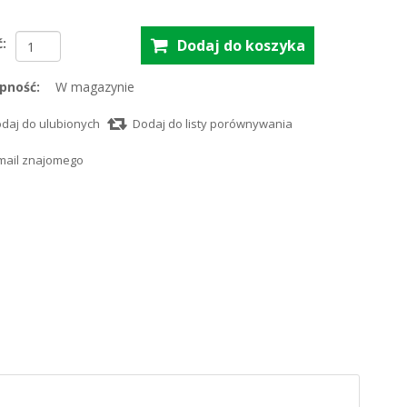
ć:
pność:
W magazynie