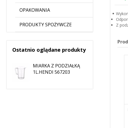
OPAKOWANIA
Wykon
Odpor
PRODUKTY SPOŻYWCZE
Z podz
Pro
Ostatnio oglądane produkty
MIARKA Z PODZIAŁKĄ
1L.HENDI 567203
MIARKA Z PODZIAŁKĄ
MIARKA Z PODZIAŁKĄ
0,5L. HENDI 567104
2L. HENDI 567302
13,41 zł
27,79 zł