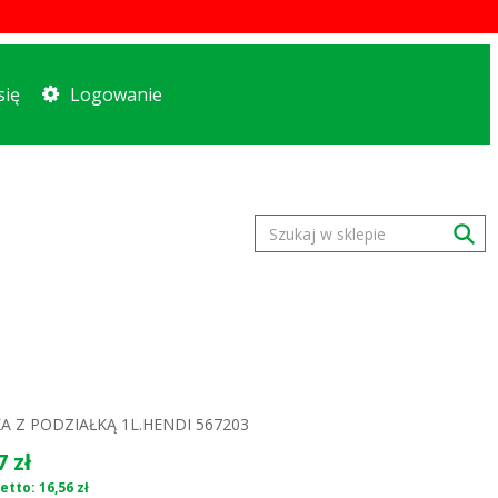
się
Logowanie
A Z PODZIAŁKĄ 1L.HENDI 567203
7 zł
etto: 16,56 zł