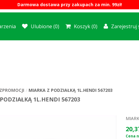
Darmowa dostawa przy zakupach za min. 99zł!
rzenia
Ulubione
(0)
Koszyk
(0)
Zarejestruj 
ZPROMOCJI
MIARKA Z PODZIAŁKĄ 1L.HENDI 567203
PODZIAŁKĄ 1L.HENDI 567203
MIARK
20,3
Cena n