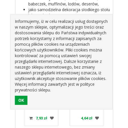
babeczek, muffinów, lodów, deserów,
jako samodzielna dekoracja słodkiego stołu
lub przekąska.
Wielkość:
2,5 x 2,5 cm
Informujemy, iż w celu realizacji usług dostępnych
Ilość w opakowaniu:
9 szt
w naszym sklepie, optymalizacji jego treści oraz
Cena za opakowanie
dostosowania sklepu do Państwa indywidualnych
potrzeb korzystamy z informacji zapisanych za
pomocą plików cookies na urządzeniach
Produkty pokrewne
końcowych użytkowników. Pliki cookies można
kontrolować za pomocą ustawień swojej
przeglądarki internetowej. Dalsze korzystanie z
naszego sklepu internetowego, bez zmiany
ustawień przeglądarki internetowej oznacza, iż
użytkownik akceptuje stosowanie plików cookies.
Więcej informacji zawartych jest w polityce
prywatności sklepu.
I
MINI BEZY
POSYPKA
PO
ŻOWE OP.9SZT
CZERWONE
MACZEK
P
US
OP.9SZT
SREBRNY MS-
CUK
HOKUS
03 HOKUS
1249
zł
7,93 zł
4,64 zł
1