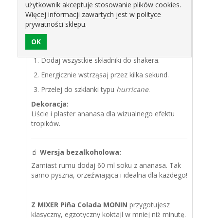
80 ml MIXER Piña Colada od MONIN
użytkownik akceptuje stosowanie plików cookies.
Więcej informacji zawartych jest w polityce
40 ml rumu
prywatności sklepu.
100 g lodu
Sposób przygotowania:
Dodaj wszystkie składniki do shakera.
Energicznie wstrząsaj przez kilka sekund.
Przelej do szklanki typu
hurricane
.
Dekoracja:
Liście i plaster ananasa dla wizualnego efektu
tropików.
🧃
Wersja bezalkoholowa:
Zamiast rumu dodaj 60 ml soku z ananasa. Tak
samo pyszna, orzeźwiająca i idealna dla każdego!
Z MIXER Piña Colada MONIN
przygotujesz
klasyczny, egzotyczny koktajl w mniej niż minutę.