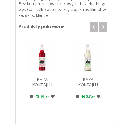
Bez kompromisów smakowych, bez zbędnego
wysiłku – tylko autentyczny tropikalny klimat w
każdej szklance!
Produkty pokrewne
A
BAZA
BAZA
JLU
KOKTAJLU
KOKTAJLU
KO
STAR
COSMOPOLITAN
MOJITO MONIN
DA
MIXER
MONIN MIXER
MIXER 1L
MONI
zł
43,95 zł
46,87 zł
4
002
1L 917009
917005
1L