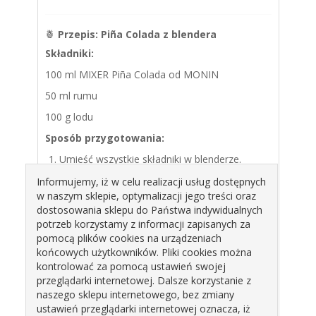
🍍
Przepis: Piña Colada z blendera
Składniki:
100 ml MIXER Piña Colada od MONIN
50 ml rumu
100 g lodu
Sposób przygotowania:
Umieść wszystkie składniki w blenderze.
Miksuj do uzyskania kremowej konsystencji.
Informujemy, iż w celu realizacji usług dostępnych
w naszym sklepie, optymalizacji jego treści oraz
Przelej do szklanki typu
hurricane
.
dostosowania sklepu do Państwa indywidualnych
Dekoracja:
potrzeb korzystamy z informacji zapisanych za
Liście ananasa i kawałek świeżego ananasa.
pomocą plików cookies na urządzeniach
końcowych użytkowników. Pliki cookies można
kontrolować za pomocą ustawień swojej
🍹
Przepis: Piña Colada z shakera
przeglądarki internetowej. Dalsze korzystanie z
naszego sklepu internetowego, bez zmiany
Składniki:
ustawień przeglądarki internetowej oznacza, iż