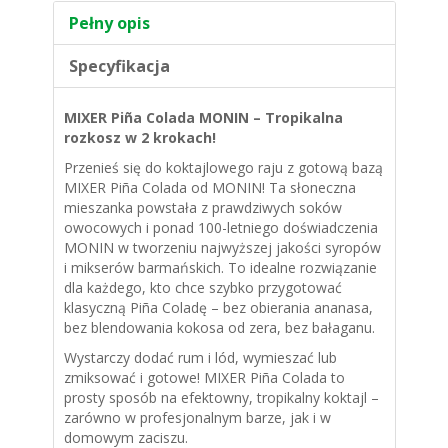
Pełny opis
Specyfikacja
MIXER Piña Colada MONIN – Tropikalna
rozkosz w 2 krokach!
Przenieś się do koktajlowego raju z gotową bazą
MIXER Piña Colada od MONIN! Ta słoneczna
mieszanka powstała z prawdziwych soków
owocowych i ponad 100-letniego doświadczenia
MONIN w tworzeniu najwyższej jakości syropów
i mikserów barmańskich. To idealne rozwiązanie
dla każdego, kto chce szybko przygotować
klasyczną Piña Coladę – bez obierania ananasa,
bez blendowania kokosa od zera, bez bałaganu.
Wystarczy dodać rum i lód, wymieszać lub
zmiksować i gotowe! MIXER Piña Colada to
prosty sposób na efektowny, tropikalny koktajl –
zarówno w profesjonalnym barze, jak i w
domowym zaciszu.