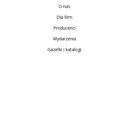
O nas
Dla firm
Producenci
Wydarzenia
Gazetki i katalogi
Sklep internetowy
Nowe produkty
Regulamin
Polityka Prywatności
Koszty i sposoby dostawy
Zwrot i reklamacja