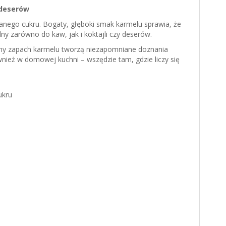
 deserów
nego cukru. Bogaty, głęboki smak karmelu sprawia, że
ny zarówno do kaw, jak i koktajli czy deserów.
zny zapach karmelu tworzą niezapomniane doznania
wnież w domowej kuchni – wszędzie tam, gdzie liczy się
ukru