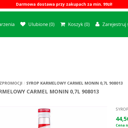
Darmowa dostawa przy zakupach za min. 99zł!
rzenia
Ulubione
(0)
Koszyk
(0)
Zarejestruj 
ZPROMOCJI
SYROP KARMELOWY CARMEL MONIN 0,7L 908013
RMELOWY CARMEL MONIN 0,7L 908013
SYROP
44,5
Cena n