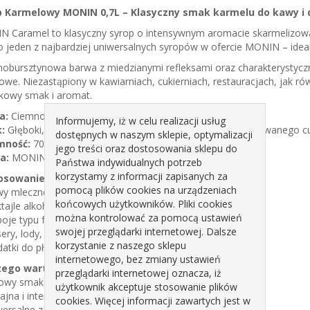
p Karmelowy MONIN 0,7L – Klasyczny smak karmelu do kawy i
 Caramel to klasyczny syrop o intensywnym aromacie skarmelizowa
to jeden z najbardziej uniwersalnych syropów w ofercie MONIN – ideal
obursztynowa barwa z miedzianymi refleksami oraz charakterystyc
we. Niezastąpiony w kawiarniach, cukierniach, restauracjach, jak ró
kowy smak i aromat.
a:
Ciemno bursztynowa z miedziano-żółtymi rozbłyskami
Informujemy, iż w celu realizacji usług
:
Głęboki, intensywny aromat karmelu; posmak skarmelizowanego c
dostępnych w naszym sklepie, optymalizacji
mność:
700 ml
jego treści oraz dostosowania sklepu do
a:
MONIN
Państwa indywidualnych potrzeb
korzystamy z informacji zapisanych za
osowanie:
pomocą plików cookies na urządzeniach
y mleczne i czarne (latte, cappuccino, flat white)
końcowych użytkowników. Pliki cookies
tajle alkoholowe i bezalkoholowe
można kontrolować za pomocą ustawień
oje typu frappé i shake’i
swojej przeglądarki internetowej. Dalsze
ery, lody, musy i ciasta
korzystanie z naszego sklepu
atki do płatków, jogurtów i owsianki
internetowego, bez zmiany ustawień
zego warto wybrać MONIN Caramel?
przeglądarki internetowej oznacza, iż
towy smak idealny do kawy
użytkownik akceptuje stosowanie plików
ajna i intensywna formuła
cookies. Więcej informacji zawartych jest w
wersalne zastosowanie w napojach i potrawach