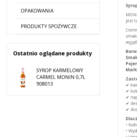
Syro
OPAKOWANIA
MONIN
jest 
PRODUKTY SPOŻYWCZE
Ciemn
smako
wyjąt
Barw
Ostatnio oglądane produkty
Smak
Poje
Mark
SYROP KARMELOWY
CARMEL MONIN 0,7L
Zast
908013
✔ kaw
✔ kok
✔ nap
✔ des
✔ dod
Dlac
• Kul
• Wyd
• Uni