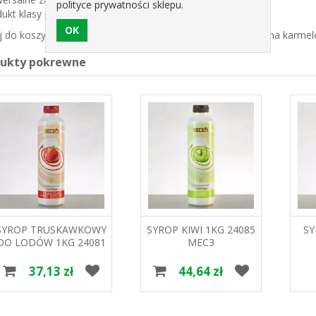
polityce prywatności sklepu.
dukt klasy premium – wybór profesjonalistów
 do koszyka i przekonaj się, jak wiele może zmienić odrobina karm
dukty pokrewne
SYROP TRUSKAWKOWY
SYROP KIWI 1KG 24085
S
DO LODÓW 1KG 24081
MEC3
MEC3
37,13 zł
44,64 zł