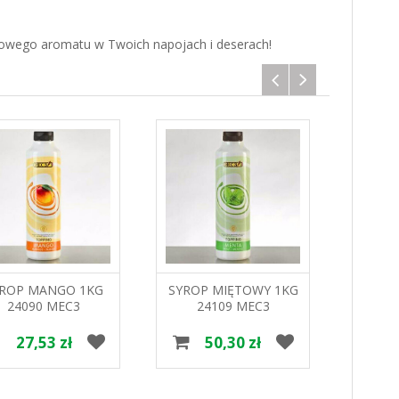
elowego aromatu w Twoich napojach i deserach!
YROP MANGO 1KG
SYROP MIĘTOWY 1KG
SYRO
24090 MEC3
24109 MEC3
BLUE
0
27,53 zł
50,30 zł