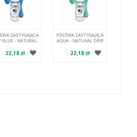
EWA ZASTYGAJĄCA
POLEWA ZASTYGAJĄCA
POLEW
Y BLUE - NATURAL
AQUA - NATURAL DRIP
PISTAC
RIP 100ml FOOD
100ml FOOD COLOURS
DRIP
COLOURS
22,18 zł
22,18 zł