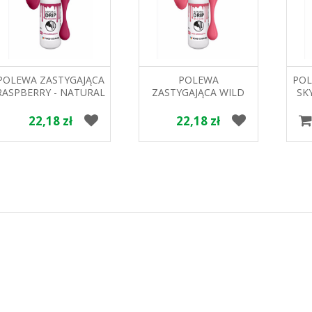
POLEWA ZASTYGAJĄCA
POLEWA
POL
RASPBERRY - NATURAL
ZASTYGAJĄCA WILD
SK
DRIP 100ml FOOD
ROSE -NATURAL DRIP
D
COLOURS
100ml. FOOD COLOURS
22,18 zł
22,18 zł