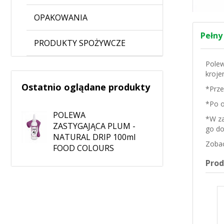
OPAKOWANIA
Pełny
PRODUKTY SPOŻYWCZE
Polew
kroje
Ostatnio oglądane produkty
*Prze
*Po o
POLEWA
*W za
ZASTYGAJĄCA PLUM -
go do
NATURAL DRIP 100ml
Zobac
FOOD COLOURS
Pro