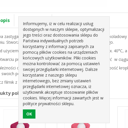
 opis
Specyfikacja
Informujemy, iż w celu realizacji usług
dostępnych w naszym sklepie, optymalizacji
jego treści oraz dostosowania sklepu do
a zastygająca Natural Drip ma niezmiennie przyjemny, czekoladowy sm
Państwa indywidualnych potrzeb
niu. Stworzona na bazie składników pochodzenia naturalnego.
korzystamy z informacji zapisanych za
d użyciem należy drip ogrzać w kąpieli wodnej do temp. max. 40°C, a
pomocą plików cookies na urządzeniach
końcowych użytkowników. Pliki cookies
twarciu przechowywać w suchym i chłodnym miejscu. Zużyć w ciągu 
można kontrolować za pomocą ustawień
leżności od stopnia podgrzania drip ma różną gęstość, grubość krop
swojej przeglądarki internetowej. Dalsze
 swoich potrzeb.
korzystanie z naszego sklepu
internetowego, bez zmiany ustawień
z filmik z produktem
przeglądarki internetowej oznacza, iż
użytkownik akceptuje stosowanie plików
dukty pokrewne
cookies. Więcej informacji zawartych jest w
polityce prywatności sklepu.