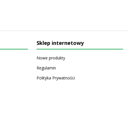
Sklep internetowy
Nowe produkty
Regulamin
Polityka Prywatności
Koszty i sposoby dostawy
Zwrot i reklamacja
Copyright © 2026 APC Agra Sp. z o.o.. Wszelkie prawa
zastrzeżone.