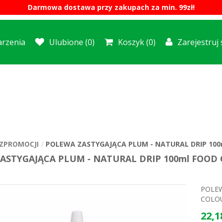
Darmowa dostawa przy zakupach za min. 99zł!
rzenia
Ulubione
(0)
Koszyk
(0)
Zarejestruj 
ZPROMOCJI
POLEWA ZASTYGAJĄCA PLUM - NATURAL DRIP 10
ASTYGAJĄCA PLUM - NATURAL DRIP 100ml FOOD
POLEW
COLO
22,1