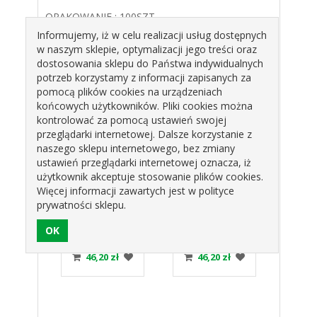
OPAKOWANIE : 100SZT.
Informujemy, iż w celu realizacji usług dostępnych
ŚR.20mm
w naszym sklepie, optymalizacji jego treści oraz
dostosowania sklepu do Państwa indywidualnych
potrzeb korzystamy z informacji zapisanych za
Produkty pokrewne
pomocą plików cookies na urządzeniach
końcowych użytkowników. Pliki cookies można
kontrolować za pomocą ustawień swojej
przeglądarki internetowej. Dalsze korzystanie z
naszego sklepu internetowego, bez zmiany
ustawień przeglądarki internetowej oznacza, iż
użytkownik akceptuje stosowanie plików cookies.
Więcej informacji zawartych jest w polityce
prywatności sklepu.
MINAJKA
NIEZAPOMINAJKA
NIEZAPOMINAJKA
NIEZ
50101
RÓŻOWA
NIEBIESKA
ECRU 
050103 PJ
050104 PJ
zł
46,20 zł
46,20 zł
4