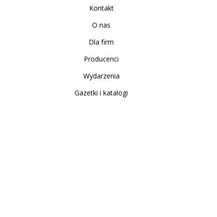
Kontakt
O nas
Dla firm
Producenci
Wydarzenia
Gazetki i katalogi
Sklep internetowy
Nowe produkty
Regulamin
Polityka Prywatności
Koszty i sposoby dostawy
Zwrot i reklamacja