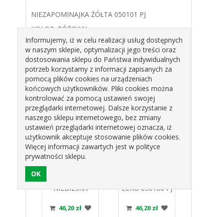
NIEZAPOMINAJKA ŻÓŁTA 050101 PJ
KOLOR: RÓŻOWY
Informujemy, iż w celu realizacji usług dostępnych
TYP: CUKROWE
w naszym sklepie, optymalizacji jego treści oraz
OPAKOWANIE : 100SZT.
dostosowania sklepu do Państwa indywidualnych
potrzeb korzystamy z informacji zapisanych za
ŚR.20mm
pomocą plików cookies na urządzeniach
końcowych użytkowników. Pliki cookies można
Produkty pokrewne
kontrolować za pomocą ustawień swojej
przeglądarki internetowej. Dalsze korzystanie z
naszego sklepu internetowego, bez zmiany
ustawień przeglądarki internetowej oznacza, iż
użytkownik akceptuje stosowanie plików cookies.
Więcej informacji zawartych jest w polityce
prywatności sklepu.
MINAJKA
NIEZAPOMINAJKA
NIEZAPOMINAJKA
NIEZ
WA
NIEBIESKA
ECRU 050106 PJ
BORD
 PJ
050104 PJ
zł
46,20 zł
46,20 zł
4