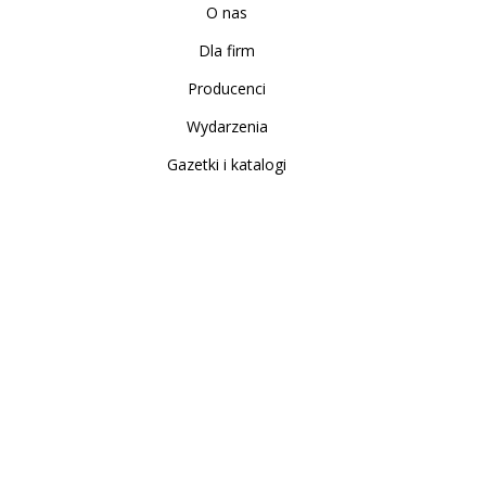
O nas
Dla firm
Producenci
Wydarzenia
Gazetki i katalogi
Sklep internetowy
Nowe produkty
Regulamin
Polityka Prywatności
Koszty i sposoby dostawy
Zwrot i reklamacja