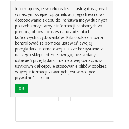
OPAKOWANIE : 100szt
Informujemy, iż w celu realizacji usług dostępnych
ŚR.20mm
w naszym sklepie, optymalizacji jego treści oraz
dostosowania sklepu do Państwa indywidualnych
Produkty pokrewne
potrzeb korzystamy z informacji zapisanych za
pomocą plików cookies na urządzeniach
końcowych użytkowników. Pliki cookies można
kontrolować za pomocą ustawień swojej
przeglądarki internetowej. Dalsze korzystanie z
naszego sklepu internetowego, bez zmiany
ustawień przeglądarki internetowej oznacza, iż
użytkownik akceptuje stosowanie plików cookies.
Więcej informacji zawartych jest w polityce
MINAJKA
NIEZAPOMINAJKA
NIEZAPOMINAJKA
NIEZ
prywatności sklepu.
50101
RÓŻOWA
NIEBIESKA
ECRU 
050103 PJ
050104 PJ
zł
46,20 zł
46,20 zł
4