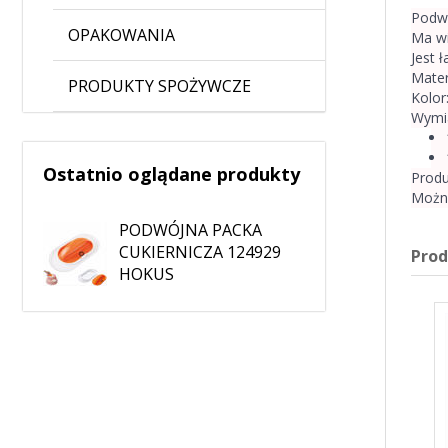
Podwó
OPAKOWANIA
Ma wi
Jest 
Mater
PRODUKTY SPOŻYWCZE
Kolor
Wymia
Ostatnio oglądane produkty
Produ
Możn
PODWÓJNA PACKA
CUKIERNICZA 124929
Pro
HOKUS