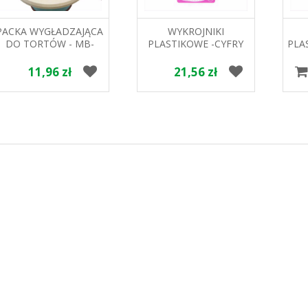
PACKA WYGŁADZAJĄCA
WYKROJNIKI
DO TORTÓW - MB-
PLASTIKOWE -CYFRY
PLA
12515 HOKUS
MB-13936 HOKUS
11,96 zł
21,56 zł