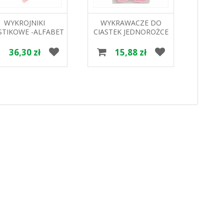
WYKROJNIKI
WYKRAWACZE DO
STIKOWE -ALFABET
CIASTEK JEDNOROŻCE
WYKRA
MB13939 HOKUS
OP.6SZT HOKUS
OP.
36,30 zł
15,88 zł