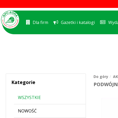
Dla firm
Gazetki i katalogi
Wyda
Do góry
AK
Kategorie
PODWÓJNA
WSZYSTKIE
NOWOŚĆ