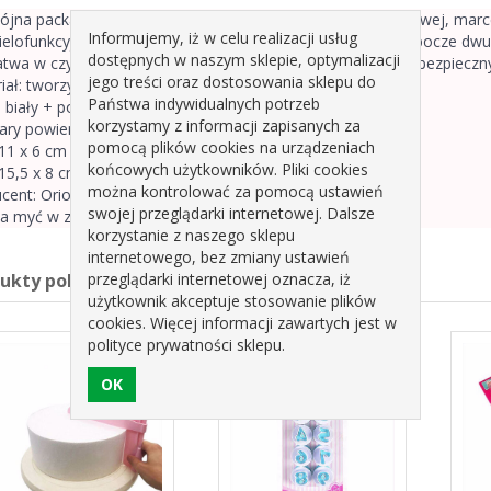
jna packa do wygładzania lukru plastycznego (masy cukrowej, marc
Informujemy, iż w celu realizacji usług
elofunkcyjne zastosowanie, posiada dwie powierzchnie robocze dwu
dostępnych w naszym sklepie, optymalizacji
łatwa w czyszczeniu i użytkowaniu, wykonana z materiałów bezpieczny
jego treści oraz dostosowania sklepu do
iał:
tworzywo sztuczne
Państwa indywidualnych potrzeb
: biały + pomarańczowy
korzystamy z informacji zapisanych za
ry powierzchni roboczych:
pomocą plików cookies na urządzeniach
11 x 6 cm
końcowych użytkowników. Pliki cookies
15,5 x 8 cm
można kontrolować za pomocą ustawień
cent: Orion
swojej przeglądarki internetowej. Dalsze
a myć w zmywarce.
korzystanie z naszego sklepu
internetowego, bez zmiany ustawień
przeglądarki internetowej oznacza, iż
dukty pokrewne
użytkownik akceptuje stosowanie plików
cookies. Więcej informacji zawartych jest w
polityce prywatności sklepu.