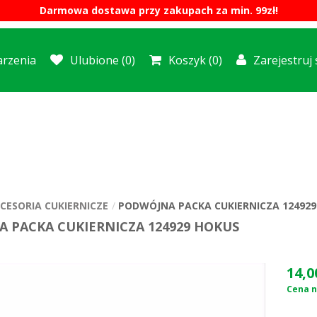
Darmowa dostawa przy zakupach za min. 99zł!
rzenia
Ulubione
(0)
Koszyk
(0)
Zarejestruj 
CESORIA CUKIERNICZE
PODWÓJNA PACKA CUKIERNICZA 124929
 PACKA CUKIERNICZA 124929 HOKUS
14,0
Cena n