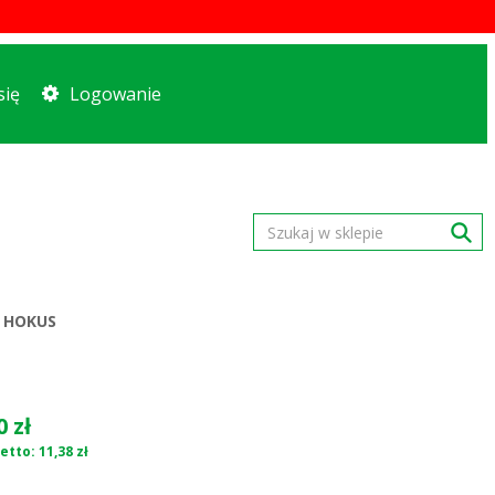
się
Logowanie
 HOKUS
0 zł
etto: 11,38 zł