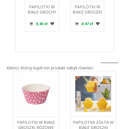
KI W
PAPILOTKI W
PAPILOTKI W
PA
OSZKI
BIAŁE GROCHY
BIAŁE GROSZKI
Z
SKIE
CZERWONE
RÓŻOWE
CUPC
ZT.
OP.90SZT.
OP.90SZT.
6
zł
0,43 zł
0,47 zł
2
ALFATEC
PA
Klienci, którzy kupili ten produkt nabyli również:
PAPILOTKI W BIAŁE
PAPILOTKA ŻÓŁTA W
GROSZKI RÓŻOWE
BIAŁE GROSZKI