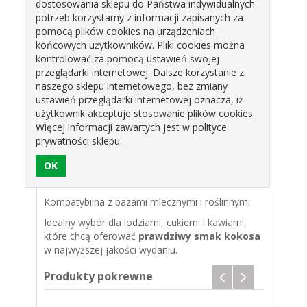
dostosowania sklepu do Państwa indywidualnych
ciasta, torty i nadzienia kokosowe
potrzeb korzystamy z informacji zapisanych za
desery warstwowe i semifreddo
pomocą plików cookies na urządzeniach
końcowych użytkowników. Pliki cookies można
kontrolować za pomocą ustawień swojej
Właściwości produktu:
przeglądarki internetowej. Dalsze korzystanie z
naszego sklepu internetowego, bez zmiany
Wykonana z naturalnego suszonego kokosa
ustawień przeglądarki internetowej oznacza, iż
Intensywny, egzotyczny smak i aromat
użytkownik akceptuje stosowanie plików cookies.
Więcej informacji zawartych jest w polityce
Gęsta, kremowa konsystencja – gotowa do
prywatności sklepu.
użycia
Opakowanie 3 kg – idealne do zastosowań
profesjonalnych
Kompatybilna z bazami mlecznymi i roślinnymi
Idealny wybór dla lodziarni, cukierni i kawiarni,
które chcą oferować
prawdziwy smak kokosa
w najwyższej jakości wydaniu.
Produkty pokrewne