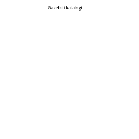
Gazetki i katalogi
Sklep internetowy
Nowe produkty
Regulamin
Polityka Prywatności
Koszty i sposoby dostawy
Zwrot i reklamacja
Moje konto
Moje konto
Zamówienia