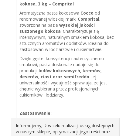
kokosa, 3 kg – Comprital
Aromatyczna pasta kokosowa
Cocco
od
renomowanej włoskiej marki
Comprital
,
stworzona na bazie
wysokiej jakości
suszonego kokosa
. Charakteryzuje się
intensywnym, naturalnym smakiem kokosa, bez
sztucznych aromatów i dodatków. Idealna do
zastosowań w lodziarstwie i cukiernictwie.
Dzięki gęstej konsystencji i autentycznemu
smakowi, pasta doskonale nadaje się do
produkcji
lodów kokosowych, kremów,
deserów, ciast oraz semifreddo
. Jej
uniwersalność i wydajność sprawiają, że jest
chętnie wybierana przez profesjonalnych
cukierników i lodziarzy.
Zastosowanie:
lody i gelato kokosowe
Informujemy, iż w celu realizacji usług dostępnych
kremy cukiernicze, musy, panna cotta
w naszym sklepie, optymalizacji jego treści oraz