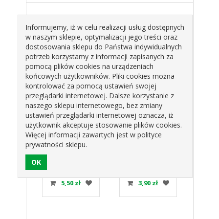
Kolor:
srebrny brokat
Informujemy, iż w celu realizacji usług dostępnych
Wzór:
liczba 18
w naszym sklepie, optymalizacji jego treści oraz
Ilość sztuk:
6
dostosowania sklepu do Państwa indywidualnych
potrzeb korzystamy z informacji zapisanych za
Produkty pokrewne
pomocą plików cookies na urządzeniach
końcowych użytkowników. Pliki cookies można
kontrolować za pomocą ustawień swojej
przeglądarki internetowej. Dalsze korzystanie z
naszego sklepu internetowego, bez zmiany
ustawień przeglądarki internetowej oznacza, iż
użytkownik akceptuje stosowanie plików cookies.
Więcej informacji zawartych jest w polityce
prywatności sklepu.
RY
PIKERY
PIKERY XO XO -
PIKE
ROWE
PAPIEROWE
op.6szt. RV-
SER
T
"JUST
PXOXO GODAN
op.
ED"
MARRIED"
PZL
zł
5,50 zł
3,90 zł
5
RNE
ZŁOTE GODAN
AN