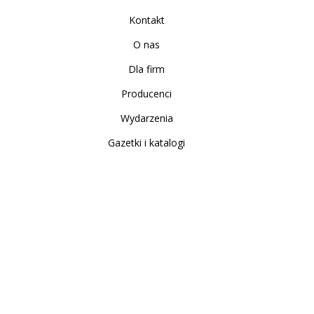
Kontakt
O nas
Dla firm
Producenci
Wydarzenia
Gazetki i katalogi
Sklep internetowy
Nowe produkty
Regulamin
Polityka Prywatności
Koszty i sposoby dostawy