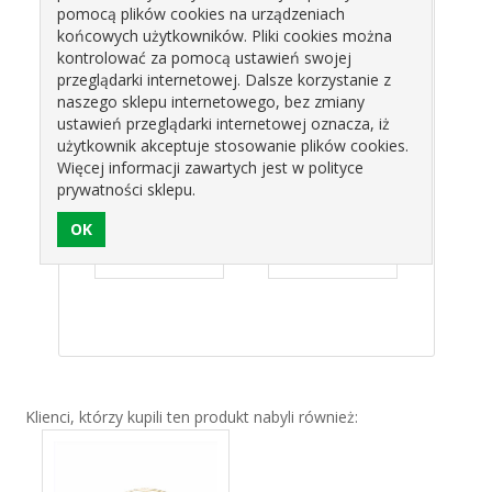
pomocą plików cookies na urządzeniach
końcowych użytkowników. Pliki cookies można
kontrolować za pomocą ustawień swojej
przeglądarki internetowej. Dalsze korzystanie z
naszego sklepu internetowego, bez zmiany
ustawień przeglądarki internetowej oznacza, iż
użytkownik akceptuje stosowanie plików cookies.
Więcej informacji zawartych jest w polityce
ŁAD
PODKŁAD
PODKŁAD
PO
prywatności sklepu.
ŁADKI
ZŁOTY GŁADKI
ZŁOTY GŁADKI
ZŁOT
FATEC
16CM ALFATEC
34CM ALFATEC
18CM
zł
0,48 zł
2,23 zł
0
Klienci, którzy kupili ten produkt nabyli również: