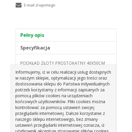
Pełny opis
Specyfikacja
PODKŁAD ZŁOTY PROSTOKĄTNY 40X50CM
ALFATEC
Informujemy, iż w celu realizacji usług dostępnych
w naszym sklepie, optymalizacji jego treści oraz
Prostokątny podkład tortowy z falowanym
dostosowania sklepu do Państwa indywidualnych
brzegiem .
potrzeb korzystamy z informacji zapisanych za
Wykonany ze sztywnej tektury pokrytej złotym
pomocą plików cookies na urządzeniach
laminatem.
końcowych użytkowników. Pliki cookies można
Idealny do przenoszenia oraz ekspozycji tortów,
kontrolować za pomocą ustawień swojej
ciast i ciasteczek.
przeglądarki internetowej. Dalsze korzystanie z
naszego sklepu internetowego, bez zmiany
Opakowanie : 25szt.
ustawień przeglądarki internetowej oznacza, iż
użytkownik akceptuje stosowanie plików cookies.