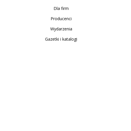
Dla firm
Producenci
Wydarzenia
Gazetki i katalogi
Sklep internetowy
Nowe produkty
Regulamin
Polityka Prywatności
Koszty i sposoby dostawy
Zwrot i reklamacja
Moje konto