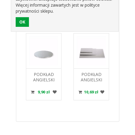
Więcej informacji zawartych jest w polityce
prywatności sklepu.
Produkty pokrewne
 ZŁOTY
PODKŁAD
PODKŁAD
PAP
24CM
ANGIELSKI
ANGIELSKI
BIAŁ
EC
SREBRNY 25CM
SREBRNY
R
X 1,2CM
PROST.20X30X1,2H
OP
zł
9,90 zł
10,69 zł
0
ALFATEC
ALFATEC
A