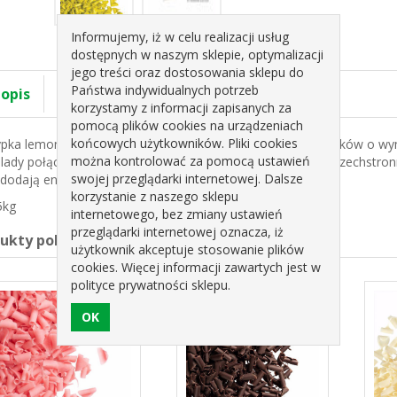
Informujemy, iż w celu realizacji usług
dostępnych w naszym sklepie, optymalizacji
jego treści oraz dostosowania sklepu do
Państwa indywidualnych potrzeb
 opis
Specyfikacja
korzystamy z informacji zapisanych za
pomocą plików cookies na urządzeniach
końcowych użytkowników. Pliki cookies
pka lemon” to kolorowa dekoracja w formie drobnych wiórków o wymi
można kontrolować za pomocą ustawień
lady połączonej z naturalnym limonkowym barwnikiem. Wszechstronn
swojej przeglądarki internetowej. Dalsze
 dodają energii i przyciągają uwagę amatorów słodkości.
korzystanie z naszego sklepu
5kg
internetowego, bez zmiany ustawień
przeglądarki internetowej oznacza, iż
dukty pokrewne
użytkownik akceptuje stosowanie plików
cookies. Więcej informacji zawartych jest w
polityce prywatności sklepu.