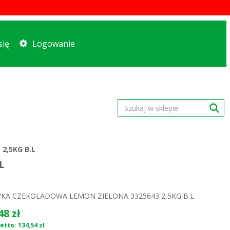
się
Logowanie
2,5KG B.L
L
KA CZEKOLADOWA LEMON ZIELONA 3325643 2,5KG B.L
48 zł
etto: 134,54 zł