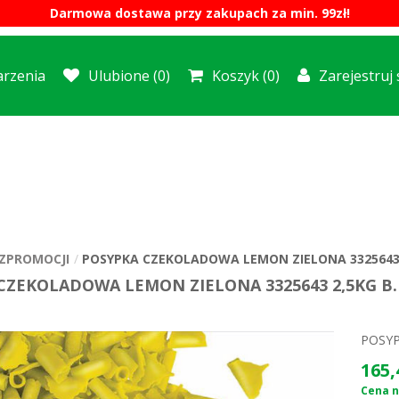
Darmowa dostawa przy zakupach za min. 99zł!
rzenia
Ulubione
(0)
Koszyk
(0)
Zarejestruj 
ZPROMOCJI
POSYPKA CZEKOLADOWA LEMON ZIELONA 3325643 
CZEKOLADOWA LEMON ZIELONA 3325643 2,5KG B.
POSYP
165,
Cena n