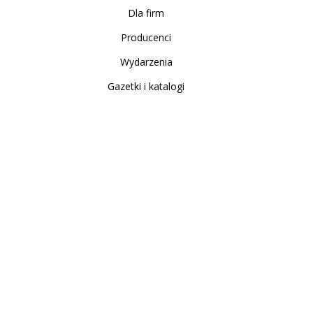
Dla firm
Producenci
Wydarzenia
Gazetki i katalogi
Sklep internetowy
Nowe produkty
Regulamin
Polityka Prywatności
Koszty i sposoby dostawy
Zwrot i reklamacja
Moje konto