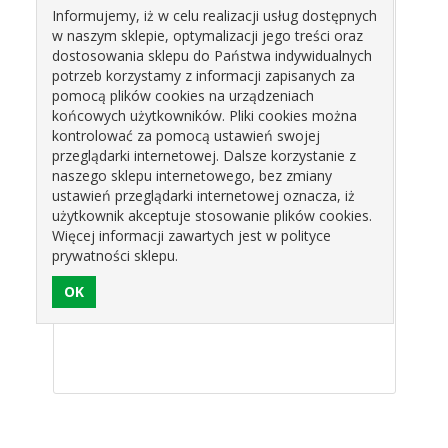
Informujemy, iż w celu realizacji usług dostępnych
w naszym sklepie, optymalizacji jego treści oraz
Produkty pokrewne
dostosowania sklepu do Państwa indywidualnych
potrzeb korzystamy z informacji zapisanych za
pomocą plików cookies na urządzeniach
końcowych użytkowników. Pliki cookies można
kontrolować za pomocą ustawień swojej
przeglądarki internetowej. Dalsze korzystanie z
naszego sklepu internetowego, bez zmiany
ustawień przeglądarki internetowej oznacza, iż
użytkownik akceptuje stosowanie plików cookies.
Więcej informacji zawartych jest w polityce
PKA
POSYPKA
POSYPKA
PO
OWA
WAFLOWA ŻÓŁTA
WAFLOWA
WAF
prywatności sklepu.
WA
350510 ROSE
BRĄZOWA
ŚNIE
ROSE
DECOR
351810 ROSE
55G
zł
15,12 zł
15,12 zł
1
OR
DECOR
DAI