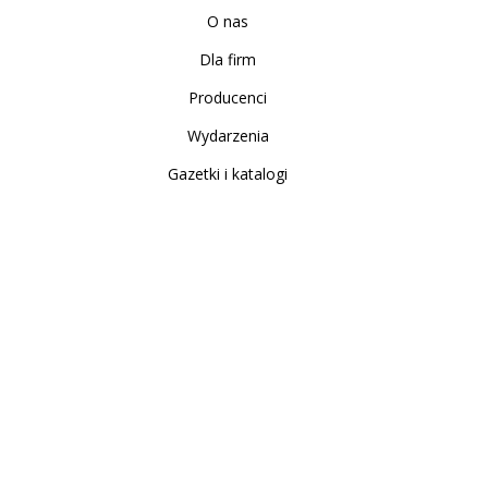
O nas
Dla firm
Producenci
Wydarzenia
Gazetki i katalogi
Sklep internetowy
Nowe produkty
Regulamin
Polityka Prywatności
Koszty i sposoby dostawy
Zwrot i reklamacja