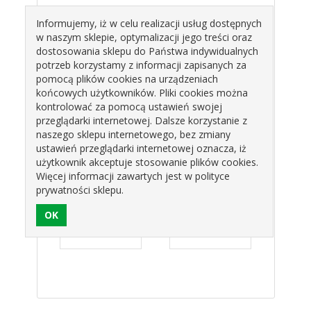
TYP: WAFLOWE
Informujemy, iż w celu realizacji usług dostępnych
OPAKOWANIE: 100G.
w naszym sklepie, optymalizacji jego treści oraz
dostosowania sklepu do Państwa indywidualnych
Produkty pokrewne
potrzeb korzystamy z informacji zapisanych za
pomocą plików cookies na urządzeniach
końcowych użytkowników. Pliki cookies można
kontrolować za pomocą ustawień swojej
przeglądarki internetowej. Dalsze korzystanie z
naszego sklepu internetowego, bez zmiany
ustawień przeglądarki internetowej oznacza, iż
użytkownik akceptuje stosowanie plików cookies.
Więcej informacji zawartych jest w polityce
PKA
POSYPKA
POSYPKA
PO
prywatności sklepu.
OWA
WAFLOWA
WAFLOWA
WAF
WA
ŁOSOŚ 351510
BRĄZOWA
ŚNIE
ROSE
ROSE DECOR
351810 ROSE
55G
zł
15,12 zł
15,12 zł
1
OR
DECOR
DAI